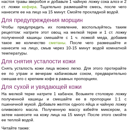
настоя травы зверобоя и добавьте 1 чайную ложку сока алоэ и 2
ст. ложки
кефира
. Тщательно размешайте смесь, после чего
нанесите ее на лицо на 15 минут. Смойте прохладной водой.
Для предупреждения морщин
Чтобы предупредить их появление, воспользуйтесь таким
рецептом: натрите этот овощ на мелкой терке и 1 ст. ложку
полученной кашицы смешайте с 1 ч. ложкой меда, добавив
такое же количество
сметаны
. После чего размешайте и
нанесите на лицо, смыв через 10-15 минут водой комнатной
температуры.
Для снятия усталости кожи
Снять усталость кожи лица можно легко. Для этого протирайте
ее по утрам и вечерам кабачковым соком, предварительно
смешав его с крепким кофе в равных пропорциях.
Для сухой и увядающей кожи
На мелкой терке натрите 1 кабачок. Возьмите столовую ложку
полученной кашицы и смешайте ее в пропорции 1:1 с
пшеничной мукой. Добавьте желток одного яйца и чайную ложку
оливкового масла. Полученную массу взбейте миксером, а
затем нанесите на кожу лица на 15 минут. После этого смойте
ее теплой водой.
Читайте также: