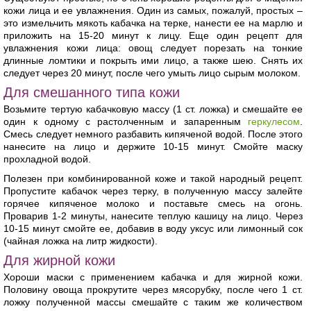
кожи лица и ее увлажнения. Один из самых, пожалуй, простых –
это измельчить мякоть кабачка на терке, нанести ее на марлю и
приложить на 15-20 минут к лицу. Еще один рецепт для
увлажнения кожи лица: овощ следует порезать на тонкие
длинные ломтики и покрыть ими лицо, а также шею. Снять их
следует через 20 минут, после чего умыть лицо сырым молоком.
Для смешанного типа кожи
Возьмите тертую кабачковую массу (1 ст. ложка) и смешайте ее
один к одному с растолченным и запаренным
геркулесом
.
Смесь следует немного разбавить кипяченой водой. После этого
нанесите на лицо и держите 10-15 минут. Смойте маску
прохладной водой.
Полезен при комбинированной коже и такой народный рецепт.
Пропустите кабачок через терку, в полученную массу залейте
горячее кипяченое молоко и поставьте смесь на огонь.
Проварив 1-2 минуты, нанесите теплую кашицу на лицо. Через
10-15 минут смойте ее, добавив в воду уксус или лимонный сок
(чайная ложка на литр жидкости).
Для жирной кожи
Хороши маски с применением кабачка и для жирной кожи.
Половину овоща прокрутите через мясорубку, после чего 1 ст.
ложку полученной массы смешайте с таким же количеством