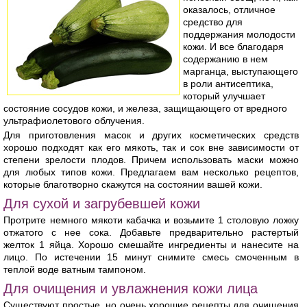
оказалось, отличное
средство для
поддержания молодости
кожи. И все благодаря
содержанию в нем
марганца, выступающего
в роли антисептика,
который улучшает
состояние сосудов кожи, и железа, защищающего от вредного
ультрафиолетового облучения.
Для приготовления масок и других косметических средств
хорошо подходят как его мякоть, так и сок вне зависимости от
степени зрелости плодов. Причем использовать маски можно
для любых типов кожи. Предлагаем вам несколько рецептов,
которые благотворно скажутся на состоянии вашей кожи.
Для сухой и загрубевшей кожи
Протрите немного мякоти кабачка и возьмите 1 столовую ложку
отжатого с нее сока. Добавьте предварительно растертый
желток 1 яйца. Хорошо смешайте ингредиенты и нанесите на
лицо. По истечении 15 минут снимите смесь смоченным в
теплой воде ватным тампоном.
Для очищения и увлажнения кожи лица
Существуют простые, но очень хорошие рецепты для очищения