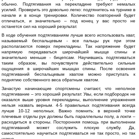
обычно. Подтягивания на перекладине требуют немалых
усилий. Проверить это довольно легко: подтянитесь на турнике в
начале и в конце тренировки. Количество повторений будет
отличаться, и значительно – под конец у вас просто не
останется сил на хороший результат.
В ходе обучения подтягиваниям лучше всего использовать хват,
называемый беспальцевым - все пальцы рук при этом
располагаются поверх перекладины. Так напряжение будет
напрямую передаваться широчайшей мышце спины и
значительно меньше - бицепсам. Научившись подтягиваться
таким образом, вы почувствуете действительно сильные
ощущения в широчайших мышцах спины. После освоения
подтягиваний беспальцевым хватом можно приступать к
поднятию собственного веса обратным хватом.
Зачастую начинающие спортсмены считают, что неполное
подтягивание – это хороший результат. Увы, если подбородок не
оказался выше уровня перекладины, выполнение упражнения
нельзя назвать верным. 4-5 правильных подтягивания всегда
лучше 10-12 неполных. Важно помнить: в верхней точке
плечевые отделы рук должны быть параллельны полу, а локти –
расходиться в стороны. Посторонняя помощь при выполнении
подтягиваний может сослужить плохую службу. Да,
самостоятельно научиться подтягиваться не так просто, но так
нужно.