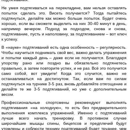
Не умея подтягиваться на перекладине, вам нельзя оставлять
попыток сделать это. Висеть получается? Тогда пытайтесь
подтянуться, делайте как можно больше попыток. Будет очень
хорошо, если вы сможете выделить на них 30-40 минут в день,
например вечером. Подход за подходом, снова и снова,
подтягивание, пусть и наполовину, за подтягиванием – вот ключ
к успеху.
В «науке» подтягиваний есть одна особенность – регулярность.
Чтобы научиться поднимать свой вес, важно делать упражнения
и попытки каждый день – даже если не получается. Благодаря
упорству рано или поздно вы обязательно подтянетесь
правильно, а затем повторите успех, и не раз. Всё это получится
само собой, вот увидите! Когда это случится, важно не
останавливаться на достигнутом. Так, если вам по силам
подтянуться на турнике 3-5 раз, вновь добавляйте отягощение и
делайте те же 3-5 подтягиваний, но уже с дополнительным
весом.
Профессиональные спортсмены рекомендуют выполнять
подтягивания «на холодную», то есть без предварительного
выполнения комплекса упражнений. Именно с подтягиваний
лучше всего начать тренировку. В противном случае
широчайшие мышцы спины, бицепсов и предплечий будут
утомлены и соблюсти технику подтягиваний будет труднее, чем