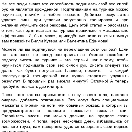
Не все люди знают, что способность поднимать свой вес силой
рук не является врожденной. Подтягиваниям на турнике можно
научиться, причём в любом возрасте! Добиться результатов
удастся лишь при условии регулярных тренировок и при
желании улучшить свои рекорды. Цель этой статьи – рассказать
о том, как подтягиваться на турнике правильно и максимально
эффективно. И, быть может, приведённые ниже советы помогут
вам превзойти Вилли Кутера или Валентина Ефимова!
Можете ли вы подтянуться на перекладине хотя бы раз? Если
нет, это вовсе не повод расстраиваться. Умение спокойно и
подолгу висеть на турнике – это первый шаг к тому, чтобы
научиться поднимать свой вес силой рук. Висеть следует так
долго, как будет получаться. Главное, помнить – с каждой
последующей тренировкой вам нужно стараться улучшить
результат. В прошлый раз висели минуту? Отлично! А теперь
пробуйте повисеть две или три.
После того как вы привыкнете к весу своего тела, настанет
очередь добавить отягощение. Это могут быть специальные
манжеты с гирями на ноги или обычный рюкзак, в который вы
предусмотрительно положите несколько тяжелых книг.
Старайтесь висеть как можно дольше, на пределе своих
возможностей. И тогда через несколько дней, избавившись от
лишнего груза, вам наверняка удастся совершить свои первые
подтягивания.