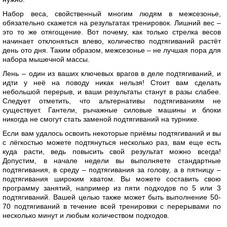
Набор веса, свойственный многим людям в межсезонье,
обязательно скажется на результатах тренировок. Лишний вес –
это то же отягощение. Вот почему, как только стрелка весов
начинает отклоняться влево, количество подтягиваний растёт
день ото дня. Таким образом, межсезонье – не лучшая пора для
набора мышечной массы.
Лень – один из ваших ключевых врагов в деле подтягиваний, и
идти у неё на поводу никак нельзя! Стоит вам сделать
небольшой перерыв, и ваши результаты станут в разы слабее.
Следует отметить, что альтернативы подтягиваниям не
существует. Гантели, рычажные силовые машины и блоки
никогда не смогут стать заменой подтягиваний на турнике.
Если вам удалось освоить некоторые приёмы подтягиваний и вы
с лёгкостью можете подтянуться несколько раз, вам еще есть
куда расти, ведь повысить свой результат можно всегда!
Допустим, в начале недели вы выполняете стандартные
подтягивания, в среду – подтягивания за голову, а в пятницу –
подтягивания широким хватом. Вы можете составить свою
программу занятий, например из пяти подходов по 5 или 3
подтягиваний. Вашей целью также может быть выполнение 50-
70 подтягиваний в течение всей тренировки с перерывами по
несколько минут и любым количеством подходов.