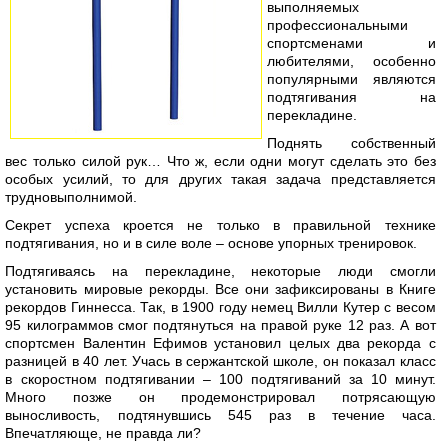
выполняемых
профессиональными
спортсменами и
любителями, особенно
популярными являются
подтягивания на
перекладине.
Поднять собственный
вес только силой рук… Что ж, если одни могут сделать это без
особых усилий, то для других такая задача представляется
трудновыполнимой.
Секрет успеха кроется не только в правильной технике
подтягивания, но и в силе воле – основе упорных тренировок.
Подтягиваясь на перекладине, некоторые люди смогли
установить мировые рекорды. Все они зафиксированы в Книге
рекордов Гиннесса. Так, в 1900 году немец Вилли Кутер с весом
95 килограммов смог подтянуться на правой руке 12 раз. А вот
спортсмен Валентин Ефимов установил целых два рекорда с
разницей в 40 лет. Учась в сержантской школе, он показал класс
в скоростном подтягивании – 100 подтягиваний за 10 минут.
Много позже он продемонстрировал потрясающую
выносливость, подтянувшись 545 раз в течение часа.
Впечатляюще, не правда ли?