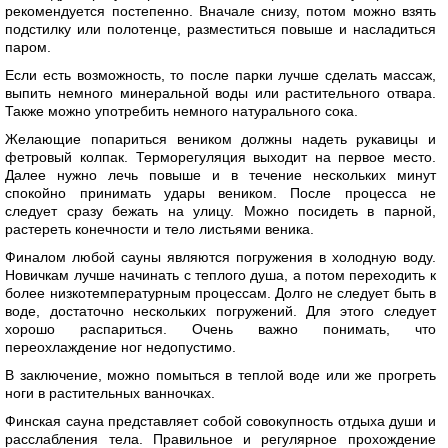
рекомендуется постепенно. Вначале снизу, потом можно взять
подстилку или полотенце, разместиться повыше и насладиться
паром.
Если есть возможность, то после парки лучше сделать массаж,
выпить немного минеральной воды или растительного отвара.
Также можно употребить немного натурального сока.
Желающие попариться веником должны надеть рукавицы и
фетровый колпак. Терморегуляция выходит на первое место.
Далее нужно лечь повыше и в течение нескольких минут
спокойно принимать удары веником. После процесса не
следует сразу бежать на улицу. Можно посидеть в парной,
растереть конечности и тело листьями веника.
Финалом любой сауны являются погружения в холодную воду.
Новичкам лучше начинать с теплого душа, а потом переходить к
более низкотемпературным процессам. Долго не следует быть в
воде, достаточно нескольких погружений. Для этого следует
хорошо распариться. Очень важно понимать, что
переохлаждение ног недопустимо.
В заключение, можно помыться в теплой воде или же прогреть
ноги в растительных ванночках.
Финская сауна представляет собой совокупность отдыха души и
расслабления тела. Правильное и регулярное прохождение