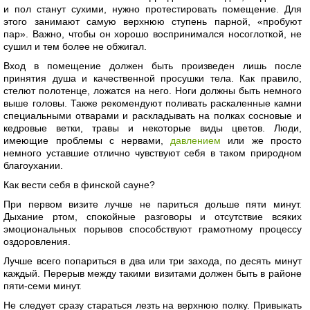
и пол станут сухими, нужно протестировать помещение. Для
этого занимают самую верхнюю ступень парной, «пробуют
пар». Важно, чтобы он хорошо воспринимался носоглоткой, не
сушил и тем более не обжигал.
Вход в помещение должен быть произведен лишь после
принятия душа и качественной просушки тела. Как правило,
стелют полотенце, ложатся на него. Ноги должны быть немного
выше головы. Также рекомендуют поливать раскаленные камни
специальными отварами и раскладывать на полках сосновые и
кедровые ветки, травы и некоторые виды цветов. Люди,
имеющие проблемы с нервами,
давлением
или же просто
немного уставшие отлично чувствуют себя в таком природном
благоухании.
Как вести себя в финской сауне?
При первом визите лучше не париться дольше пяти минут.
Дыхание ртом, спокойные разговоры и отсутствие всяких
эмоциональных порывов способствуют грамотному процессу
оздоровления.
Лучше всего попариться в два или три захода, по десять минут
каждый. Перерыв между такими визитами должен быть в районе
пяти-семи минут.
Не следует сразу стараться лезть на верхнюю полку. Привыкать