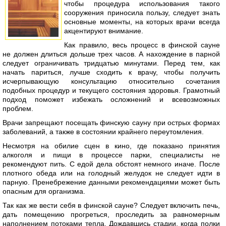
чтобы процедура использования такого
сооружения приносила пользу, следует знать
основные моменты, на которых врачи всегда
акцентируют внимание.
Как правило, весь процесс в финской сауне
не должен длиться дольше трех часов. А нахождение в парной
следует ограничивать тридцатью минутами. Перед тем, как
начать париться, лучше сходить к врачу, чтобы получить
исчерпывающую консультацию относительно сочетания
подобных процедур и текущего состояния здоровья. Грамотный
подход поможет избежать осложнений и всевозможных
проблем.
Врачи запрещают посещать финскую сауну при острых формах
заболеваний, а также в состоянии крайнего переутомления.
Несмотря на обилие сцен в кино, где показано принятия
алкоголя и пищи в процессе парки, специалисты не
рекомендуют пить. С едой дела обстоят немного иначе. После
плотного обеда или на голодный желудок не следует идти в
парную. Пренебрежение данными рекомендациями может быть
опасным для организма.
Так как же вести себя в финской сауне? Следует включить печь,
дать помещению прогреться, проследить за равномерным
наполнением потоками тепла. Дождавшись стадии, когда полки