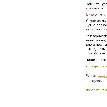
Помните: упо
или сахара. 
Кому сок
У многих лю
нужно проко
напиток спо
Категоричес
мочегонный, 
таким грозн
выпадением в
способствует
Читайте такж
Петрушка к
Рейтинг:
неактуально
Добавить ко