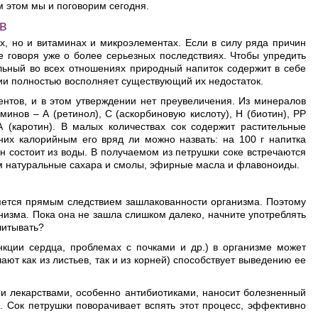
м этом мы и поговорим сегодня.
в
х, но и витаминах и микроэлементах. Если в силу ряда причин
не говоря уже о более серьезных последствиях. Чтобы упредить
альный во всех отношениях природный напиток содержит в себе
нии полностью восполняет существующий их недостаток.
нтов, и в этом утверждении нет преувеличения. Из минералов
инов – А (ретинол), С (аскорбиновую кислоту), Н (биотин), РР
А (каротин). В малых количествах сок содержит растительные
них калорийным его вряд ли можно назвать: на 100 г напитка
он состоит из воды. В получаемом из петрушки соке встречаются
нем натуральные сахара и смолы, эфирные масла и флавоноиды.
ляется прямым следствием зашлакованности организма. Поэтому
низма. Пока она не зашла слишком далеко, начните употреблять
читывать?
ции сердца, проблемах с почками и др.) в организме может
ают как из листьев, так и из корней) способствует выведению ее
и лекарствами, особенно антибиотиками, наносит болезненный
 Сок петрушки поворачивает вспять этот процесс, эффективно