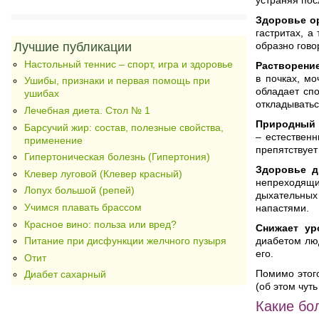
устраняя пос
Здоровье о
гастритах, а
Лучшие публикации
образно гово
Настольный теннис – спорт, игра и здоровье
Растворение
в почках, м
Ушибы, признаки и первая помощь при
обладает спо
ушибах
откладыватьс
Лечебная диета. Стол № 1
Природный 
Барсучий жир: состав, полезные свойства,
– естественн
применение
препятствует
Гипертоническая болезнь (Гипертония)
Здоровье д
Клевер луговой (Клевер красный)
непреходящий
Лопух большой (репей)
дыхательных 
Учимся плавать брассом
напастями.
Красное вино: польза или вред?
Снижает ур
диабетом лю
Питание при дисфункции желчного пузыря
его.
Отит
Помимо этог
Диабет сахарный
(об этом чут
Какие бо