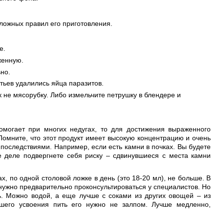
ложных правил его приготовления.
е.
женную.
но.
стьев удалились яйца паразитов.
 не мясорубку. Либо измельчите петрушку в блендере и
омогает при многих недугах, то для достижения выраженного
 Помните, что этот продукт имеет высокую концентрацию и очень
последствиями. Например, если есть камни в почках. Вы будете
е деле подвергнете себя риску – сдвинувшиеся с места камни
х, по одной столовой ложке в день (это 18-20 мл), не больше. В
м нужно предварительно проконсультироваться у специалистов. Но
ь. Можно водой, а еще лучше с соками из других овощей – из
шего усвоения пить его нужно не залпом. Лучше медленно,