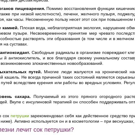
ледствия дисбактериоза.
рганов пищеварения.
Помимо восстановления функции кишечника,
 также при низкой кислотности), печени, желчного пузыря, подже
ря, как часы. Несомненную пользу несет этот сок при повышенном
 камней.
Плохая вода, неблагоприятная экология, нарушение об
очевом пузыре. Несвоевременное принятие мер чревато последств
собностью растворять эти образования (в том числе и в желчном 
я на суставах.
антиоксидант.
Свободные радикалы в организме повреждают клетк
ы й антиокислитель, и все благодаря своему уникальному состав
 возникновению злокачественных новообразований.
ыхательных путей.
Многие люди жалуются на хронический нас
 кашель. Не всегда причиной таких состояний являются серьезны
путей вследствие курения или работы во вредных условиях. Регу
овень сахара.
Получаемый из этого пряного огородного раст
дей. Вкупе с инсулиновой терапией он способен поддерживать оп
о сок
петрушки
зарекомендовал себя как действенное средство пр
ь ниже). Активно используется он и в косметологии – при веснушка
лезни лечит сок петрушки?