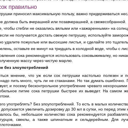
сок правильно
трушки приносил максимальную пользу, важно придерживаться нес
не должна быть вчерашней или позавчерашней, а свежесобранной.
, чтобы стебли не оказались вялыми или «зажаренными» на солнц
 если не получается достать свежую петрушку, используйте заморо
о удалите пожухлые или высохшие листья, и сделайте это тщатель
елень, оставьте ее минут на тридцать в холодной воде, чтобы с ли
овления сока рекомендуется использовать соковыжималку, но никак
олученную массу через чистую марлю.
ие без злоупотреблений
ться мнение, что уж если сок петрушки настолько полезен и п
надо пить много, чуть ли не стаканами. Но так думать ошибочно.
вует, и посему бесконтрольное употребление чревато нехорошими 
 обильное питие сока петрушки быстрее их выведет. На самом ж
отоки.
 его употреблять? Без злоупотреблений. То есть в малых количества
 допускается увеличить дозировку до 30 мл в сутки, но перед эти
азалось бы, небольшое количество сока рекомендуется разбавлят
гурцов, свеклы, а также шпинатным и сельдерейным. Для луч
глоточками.