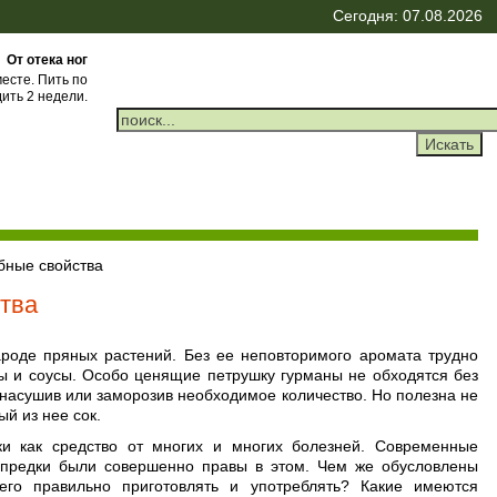
Сегодня: 07.08.2026
От отека ног
месте. Пить по
ить 2 недели.
бные свойства
ства
роде пряных растений. Без ее неповторимого аромата трудно
пы и соусы. Особо ценящие петрушку гурманы не обходятся без
 насушив или заморозив необходимое количество. Но полезна не
ый из нее сок.
и как средство от многих и многих болезней. Современные
 предки были совершенно правы в этом. Чем же обусловлены
его правильно приготовлять и употреблять? Какие имеются