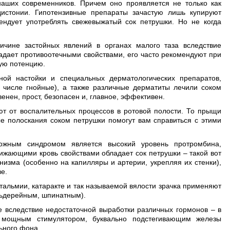
ших современников. Причем оно проявляется не только как
дистонии. Гипотензивные препараты зачастую лишь купируют
ндует употреблять свежевыжатый сок петрушки. Но не когда
ричине застойных явлений в органах малого таза вследствие
адает противоотечными свойствами, его часто рекомендуют при
ную потенцию.
ой настойки и специальных дерматологических препаратов,
м числе гнойные), а также различные дерматиты лечили соком
венен, прост, безопасен и, главное, эффективен.
т от воспалительных процессов в ротовой полости. То прыщи
ные полоскания соком петрушки помогут вам справиться с этими
жным синдромом является высокий уровень протромбина,
жающими кровь свойствами обладает сок петрушки – такой вот
низма (особенно на капилляры и артерии, укрепляя их стенки),
е.
тальмии, катаракте и так называемой вялости зрачка применяют
льдерейным, шпинатным).
 вследствие недостаточной выработки различных гормонов – в
я мощным стимулятором, буквально подстегивающим железы
ьного фона.