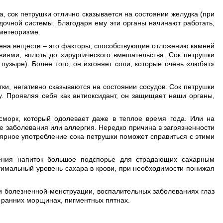
 сок петрушки отлично сказывается на состоянии желудка (при
лудочной системы. Благодаря ему эти органы начинают работать,
 метеоризме.
мена веществ – это факторы, способствующие отложению камней
иями, вплоть до хирургического вмешательства. Сок петрушки
пузыре). Более того, он изгоняет соли, которые очень «любят»
и, негативно сказываются на состоянии сосудов. Сок петрушки
у. Проявляя себя как антиоксидант, он защищает наши органы,
морк, который одолевает даже в теплое время года. Или на
е заболевания или аллергия. Нередко причина в загрязненности
лярное употребление сока петрушки поможет справиться с этими
ения напиток большое подспорье для страдающих сахарным
тимальный уровень сахара в крови, при необходимости понижая
и болезненной менструации, воспалительных заболеваниях глаз
х, ранних морщинах, пигментных пятнах.