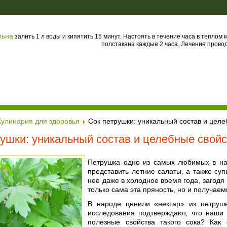
льна
залить 1 л воды и кипятить 15 минут. Настоять в течение часа в теплом 
полстакана каждые 2 часа. Лечение провод
Кулинария для здоровья
Сок петрушки: уникальный состав и целе
рушки: уникальный состав и целебные свой
Петрушка одно из самых любимых в на
представить летние салаты, а также су
нее даже в холодное время года, загодя
только сама эта пряность, но и получаем
В народе ценили «нектар» из петрушк
исследования подтверждают, что наши
полезные свойства такого сока? Как 