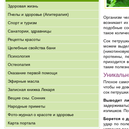
Здоровая жизнь
Пчелы и здоровье (Апитерапия)
Организм че
возникает их
Спорт и туризм
подобные со
Санатории, здравницы
такое количе
Рецепты красоты
Сок петрушк
можем выдели
Целебные свойства бани
(никотинову
Психология
протеины, п
приходится в
Остеопатия
такие полезн
Оказание первой помощи
Уникальн
Эфирные масла
Плохое само
чтобы не дов
Записная книжка Лекаря
сок петрушки
Вещие сны. Сонник
Выводит л
задерживатьс
Народные приметы
излишков. По
Фото-журнал о красоте и здоровье
Борется с д
Карта портала
удар по пол