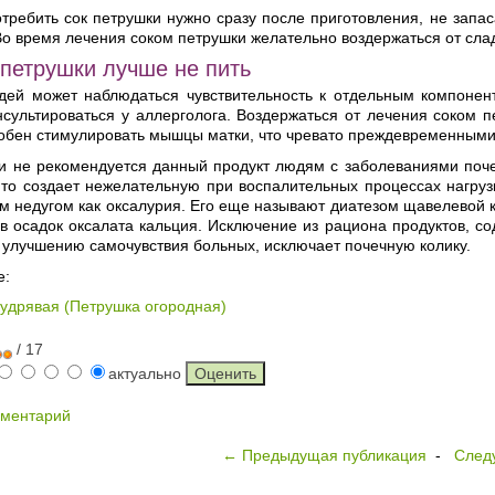
требить сок петрушки нужно сразу после приготовления, не запас
Во время лечения соком петрушки желательно воздержаться от сла
 петрушки лучше не пить
дей может наблюдаться чувствительность к отдельным компонен
нсультироваться у аллерголога. Воздержаться от лечения соком
собен стимулировать мышцы матки, что чревато преждевременными
ки не рекомендуется данный продукт людям с заболеваниями поче
то создает нежелательную при воспалительных процессах нагрузк
ым недугом как оксалурия. Его еще называют диатезом щавелевой
 осадок оксалата кальция. Исключение из рациона продуктов, со
 улучшению самочувствия больных, исключает почечную колику.
е:
удрявая (Петрушка огородная)
/ 17
актуально
мментарий
← Предыдущая публикация
-
След