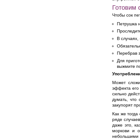
Готовим 
Чтобы сок пе
Петрушка 
Проследите
В случаях,
Обязательн
Перебрав з
Для пригот
выжмите п
Употреблен
Может сложи
эффекта его 
сильно дейст
думать, что
закупорят пр
Как же тогда
ряде случаев
даже это, к
моркови и о
небольшими 