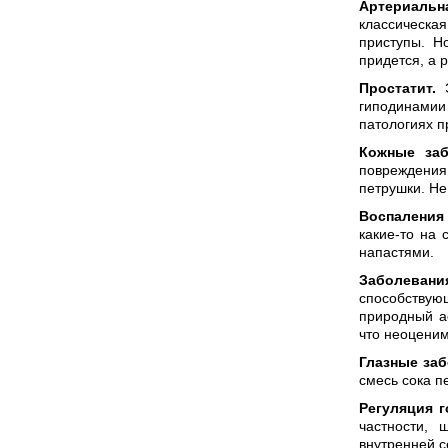
Артериальна
классическ
приступы. Н
придется, а 
Простатит.
Э
гиподинамии 
патологиях п
Кожные заб
повреждения
петрушки. Не
Воспаления 
какие-то на 
напастями.
Заболевани
способствую
природный ас
что неоценим
Глазные заб
смесь сока п
Регуляция 
частности,
внутренней с