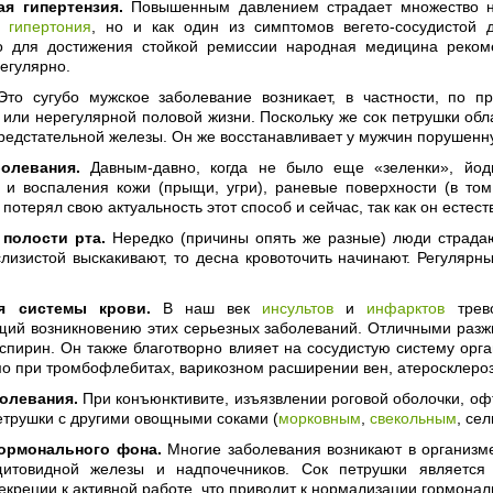
я гипертензия.
Повышенным давлением страдает множество на
ая
гипертония
, но и как один из симптомов вегето-сосудистой 
о для достижения стойкой ремиссии народная медицина рекоме
регулярно.
то сугубо мужское заболевание возникает, в частности, по п
или нерегулярной половой жизни. Поскольку же сок петрушки обл
редстательной железы. Он же восстанавливает у мужчин порушен
олевания.
Давным-давно, когда не было еще «зеленки», йодн
 и воспаления кожи (прыщи, угри), раневые поверхности (в то
 потерял свою актуальность этот способ и сейчас, так как он естест
полости рта.
Нередко (причины опять же разные) люди страдаю
слизистой выскакивают, то десна кровоточить начинают. Регуляр
я системы крови.
В наш век
инсультов
и
инфарктов
трево
щий возникновению этих серьезных заболеваний. Отличными разжи
пирин. Он также благотворно влияет на сосудистую систему орга
о при тромбофлебитах, варикозном расширении вен, атеросклероз
олевания.
При конъюнктивите, изъязвлении роговой оболочки, оф
етрушки с другими овощными соками (
морковным
,
свекольным
, се
гормонального фона.
Многие заболевания возникают в организме
 щитовидной железы и надпочечников. Сок петрушки являетс
екреции к активной работе, что приводит к нормализации гормонал