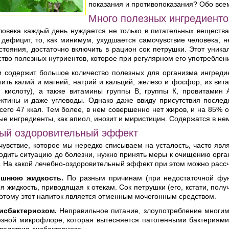
показания и противопоказания? Обо все
Много полезных ингредиенто
ловека каждый день нуждается не только в питательных вещества
 дефицит, то, как минимум, ухудшается самочувствие человека, 
стояния, достаточно включить в рацион сок петрушки. Этот уник
ство полезных нутриентов, которое при регулярном его употребле
и содержит большое количество полезных для организма ингредие
ть калий и магний, натрий и кальций, железо и фосфор, из витам
ю кислоту), а также витамины группы В, группы К, провитамин 
ектины и даже углеводы. Однако даже ввиду присутствия послед
сего 47 ккал. Тем более, в нем совершенно нет жиров, и на 85% 
ые ингредиенты, как апиол, инозит и миристицин. Содержатся в 
ый оздоровительный эффект
чувствие, которое мы нередко списываем на усталость, часто яв
одить ситуацию до болезни, нужно принять меры к очищению орга
. На какой лечебно-оздоровительный эффект при этом можно расс
ишнюю жидкость.
По разным причинам (при недостаточной функ
я жидкость, приводящая к отекам. Сок петрушки (его, кстати, получ
этому этот напиток является отменным мочегонным средством.
исбактериозом.
Неправильное питание, злоупотребление многим
езной микрофлоре, которая вытесняется патогенными бактериями.