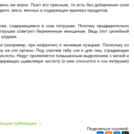
аясь им впрок. Пьют его пресным, то есть без добавления соли
дкого, мяса, мясных и содержащих крахмал продуктов.
там, содержащимся в соке петрушки. Поэтому предварительно
 петрушки советуют беременным женщинам. Ведь этот целебный
 родами.
к (например, при нефритах) и мочевым пузырем. Поскольку он
у на эти органы. Под строгим табу сок и для лиц, страдающих
 кислоты. Недуг проявляется повышенным выделением с мочой и
держащих щавелевую кислоту (к ним относится и сок петрушки)
ующая публикация →
Поделиться ссылкой: