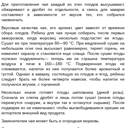
Для приготовления чая каждый из этих плодов высушивают,
обжаривают и дробят по отдельности, а смесь для заварки
составляют в зависимости от вкусов тех, кто собрался
чаевничать.
Вкусовые качества чая, его аромат, цвет зависят от времени
сбора плодов. Рябину для чая лучше собирать после первых
заморозков, когда морозец несколько подсластит ее ягоды.
Сушат ее при температуре 80—90 °С. При медленной сушке на
небольшом огне она высыхает равномерно, теряет горечь, не
изменяет окраску и становится еще слаще. После сушки ягоды
полезно подрумянить— теперь им не страшна температура
воздуха в печи в 160—180 °С. Поджаренная ягода не
слеживается, напиток из нее получается более ароматный и
густой. Однако в заварку, состоящую из плодов и ягод, рябины
следует брать не более четверти навески, чтобы напиток не
получился жгучим, с горчинкой.
Несколько иначе готовят плоды шиповника (дикой розы).
Сначала их слегка дробят и лишь потом сушат (иначе плоды
пережгутся снаружи, а внутри так и останутся сырыми). После
поджарки их не измельчают, чтобы высвободившиеся орешки не
испортили внешний вид продукта.
Заменителем чая может быть и огородная морковь.