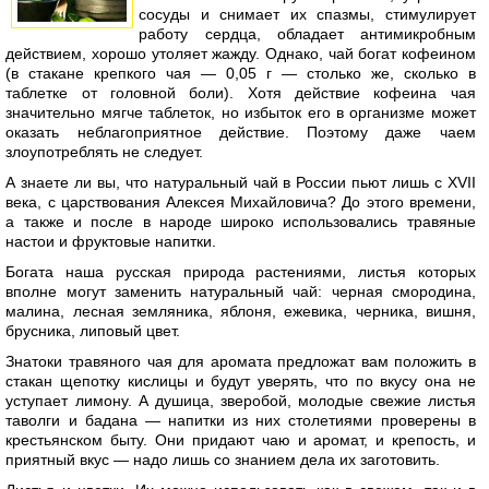
сосуды и снимает их спазмы, стимулирует
работу сердца, обладает антимикробным
действием, хорошо утоляет жажду. Однако, чай богат кофеином
(в стакане крепкого чая — 0,05 г — столько же, сколько в
таблетке от головной боли). Хотя действие кофеина чая
значительно мягче таблеток, но избыток его в организме может
оказать неблагоприятное действие. Поэтому даже чаем
злоупотреблять не следует.
А знаете ли вы, что натуральный чай в России пьют лишь с XVII
века, с царствования Алексея Михайловича? До этого времени,
а также и после в народе широко использовались травяные
настои и фруктовые напитки.
Богата наша русская природа растениями, листья которых
вполне могут заменить натуральный чай: черная смородина,
малина, лесная земляника, яблоня, ежевика, черника, вишня,
брусника, липовый цвет.
Знатоки травяного чая для аромата предложат вам положить в
стакан щепотку кислицы и будут уверять, что по вкусу она не
уступает лимону. А душица, зверобой, молодые свежие листья
таволги и бадана — напитки из них столетиями проверены в
крестьянском быту. Они придают чаю и аромат, и крепость, и
приятный вкус — надо лишь со знанием дела их заготовить.