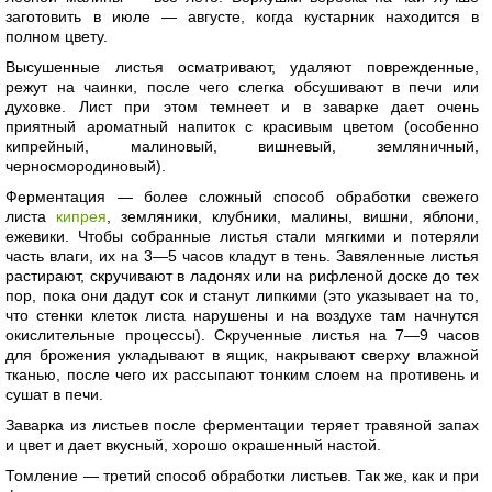
заготовить в июле — августе, когда кустарник находится в
полном цвету.
Высушенные листья осматривают, удаляют поврежденные,
режут на чаинки, после чего слегка обсушивают в печи или
духовке. Лист при этом темнеет и в заварке дает очень
приятный ароматный напиток с красивым цветом (особенно
кипрейный, малиновый, вишневый, земляничный,
черносмородиновый).
Ферментация — более сложный способ обработки свежего
листа
кипрея
, земляники, клубники, малины, вишни, яблони,
ежевики. Чтобы собранные листья стали мягкими и потеряли
часть влаги, их на 3—5 часов кладут в тень. Завяленные листья
растирают, скручивают в ладонях или на рифленой доске до тех
пор, пока они дадут сок и станут липкими (это указывает на то,
что стенки клеток листа нарушены и на воздухе там начнутся
окислительные процессы). Скрученные листья на 7—9 часов
для брожения укладывают в ящик, накрывают сверху влажной
тканью, после чего их рассыпают тонким слоем на противень и
сушат в печи.
Заварка из листьев после ферментации теряет травяной запах
и цвет и дает вкусный, хорошо окрашенный настой.
Томление — третий способ обработки листьев. Так же, как и при