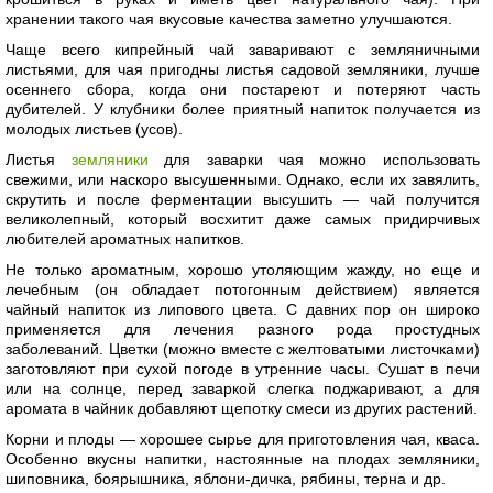
хранении такого чая вкусовые качества заметно улучшаются.
Чаще всего кипрейный чай заваривают с земляничными
листьями, для чая пригодны листья садовой земляники, лучше
осеннего сбора, когда они постареют и потеряют часть
дубителей. У клубники более приятный напиток получается из
молодых листьев (усов).
Листья
земляники
для заварки чая можно использовать
свежими, или наскоро высушенными. Однако, если их завялить,
скрутить и после ферментации высушить — чай получится
великолепный, который восхитит даже самых придирчивых
любителей ароматных напитков.
Не только ароматным, хорошо утоляющим жажду, но еще и
лечебным (он обладает потогонным действием) является
чайный напиток из липового цвета. С давних пор он широко
применяется для лечения разного рода простудных
заболеваний. Цветки (можно вместе с желтоватыми листочками)
заготовляют при сухой погоде в утренние часы. Сушат в печи
или на солнце, перед заваркой слегка поджаривают, а для
аромата в чайник добавляют щепотку смеси из других растений.
Корни и плоды — хорошее сырье для приготовления чая, кваса.
Особенно вкусны напитки, настоянные на плодах земляники,
шиповника, боярышника, яблони-дичка, рябины, терна и др.