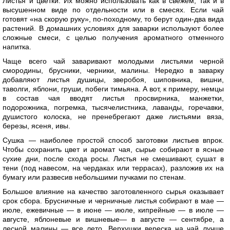
Листья и цветки. Их можно использовать как в свежем, так и в
высушенном виде по отдельности или в смесях. Если чай
готовят «на скорую руку», по-походному, то берут один-два вида
растений. В домашних условиях для заварки используют более
сложные смеси, с целью получения ароматного отменного
напитка.
Чаще всего чай заваривают молодыми листьями черной
смородины, брусники, черники, малины. Нередко в заварку
добавляют листья душицы, зверобоя, шиповника, вишни,
таволги, яблони, груши, побеги тимьяна. А вот, к примеру, немцы
в состав чая вводят листья просвирника, манжетки,
подорожника, погремка, тысячелистника, лаванды, горечавки,
душистого колоска, не пренебрегают даже листьями вяза,
березы, ясеня, ивы.
Сушка — наиболее простой способ заготовки листьев впрок.
Чтобы сохранить цвет и аромат чая, сырье собирают в ясные
сухие дни, после схода росы. Листья не смешивают, сушат в
тени (под навесом, на чердаках или террасах), разложив их на
бумагу или развесив небольшими пучками по стенам.
Большое влияние на качество заготовленного сырья оказывает
срок сбора. Брусничные и черничные листья собирают в мае —
июле, ежевичные — в июне — июле, кипрейные — в июле —
августе, яблоневые и вишневые— в августе — сентябре, а
лесной малины — все лето. Верхушки вереска на чай лучше