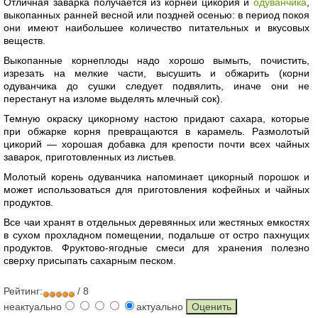
Отличная заварка получается из корней цикория и
одуванчика
,
выкопанных ранней весной или поздней осенью: в период покоя
они имеют наибольшее количество питательных и вкусовых
веществ.
Выкопанные корнеплоды надо хорошо вымыть, почистить,
изрезать на мелкие части, высушить и обжарить (корни
одуванчика до сушки следует подвялить, иначе они не
перестанут на изломе выделять млечный сок).
Темную окраску цикорному настою придают сахара, которые
при обжарке корня превращаются в карамель. Размолотый
цикорий — хорошая добавка для крепости почти всех чайных
заварок, приготовленных из листьев.
Молотый корень одуванчика напоминает цикорный порошок и
может использоваться для приготовления кофейных и чайных
продуктов.
Все чаи хранят в отдельных деревянных или жестяных емкостях
в сухом прохладном помещении, подальше от остро пахнущих
продуктов. Фруктово-ягодные смеси для хранения полезно
сверху присыпать сахарным песком.
Рейтинг:
/ 8
неактуально
актуально