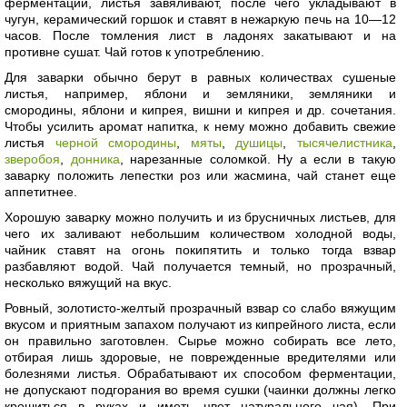
ферментации, листья завяливают, после чего укладывают в
чугун, керамический горшок и ставят в нежаркую печь на 10—12
часов. После томления лист в ладонях закатывают и на
противне сушат. Чай готов к употреблению.
Для заварки обычно берут в равных количествах сушеные
листья, например, яблони и земляники, земляники и
смородины, яблони и кипрея, вишни и кипрея и др. сочетания.
Чтобы усилить аромат напитка, к нему можно добавить свежие
листья
черной смородины
,
мяты
,
душицы
,
тысячелистника
,
зверобоя
,
донника
, нарезанные соломкой. Ну а если в такую
заварку положить лепестки роз или жасмина, чай станет еще
аппетитнее.
Хорошую заварку можно получить и из брусничных листьев, для
чего их заливают небольшим количеством холодной воды,
чайник ставят на огонь покипятить и только тогда взвар
разбавляют водой. Чай получается темный, но прозрачный,
несколько вяжущий на вкус.
Ровный, золотисто-желтый прозрачный взвар со слабо вяжущим
вкусом и приятным запахом получают из кипрейного листа, если
он правильно заготовлен. Сырье можно собирать все лето,
отбирая лишь здоровые, не поврежденные вредителями или
болезнями листья. Обрабатывают их способом ферментации,
не допускают подгорания во время сушки (чаинки должны легко
крошиться в руках и иметь цвет натурального чая). При