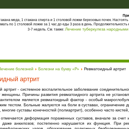
При
такана меда, 1 стакана спирта и 1 столовой ложки березовых почек. Настоят
мать по 1 столовой ложке за 1 час до еды 3 раза в день. Продолжительность 
Лечение туберкулеза народными
3-7 недель. См. также:
Лечение болезней
Болезни на букву «Р»
Ревматоидный артрит
идный артрит
й артрит - системное воспалительное заболевание соединительно
т женщины. Причины развития ревматоидного артрита не установ
оантителом является ревматоидный фактор - особый макроглобули
ким тестом. Больные жалуются на боли в суставах, ограничение д
 многие суставы конечностей (полиартрит), особенно часто кистей,
 отмечается деформация пораженных суставов, вначале за счет и
и даже анкилозов; постепенно нарушается их функция. При р
лимфатических узлов, образование подкожных безболезненны