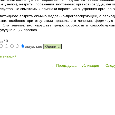
е узелки), невриты, поражения внутренних органов (сердца, легки
несуставные симптомы и признаки поражения внутренних органов вс
матоидного артрита обычно медленно-прогрессирующее, с периода
езни, особенно при отсутствии правильного лечения, формирую
й. Это значительно нарушает трудоспособность и самообслужи
 ухудшающий прогноз.
/ 0
актуально
мментарий
← Предыдущая публикация
-
След