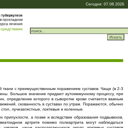
Сегодня: 07.08.2026
 туберкулезе
ь в прохладном
курса лечения
 средствами
й ткани с преимущественным поражением суставов. Чаще (в 2-3
лены. Большое значение придают аутоиммунному процессу, при
н, определение которого в сыворотке крови считается важным
вижений, скованность в суставах по утрам. Поражаются, обычно
 стоп, лучезапястные, локтевые и коленные.
х припухлости, а позже и вследствие образования подвывихов,
евматоидном артрите помимо полиартрита могут наблюдаться
х узелков, чаще располагающихся около локтевых суставов