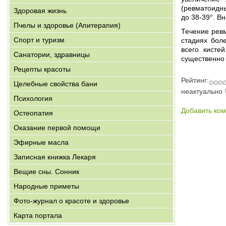
(ревматоидны
Здоровая жизнь
до 38-39°. В
Пчелы и здоровье (Апитерапия)
Течение рев
Спорт и туризм
стадиях бол
всего кисте
Санатории, здравницы
существенно
Рецепты красоты
Рейтинг:
Целебные свойства бани
неактуально
Психология
Добавить ко
Остеопатия
Оказание первой помощи
Эфирные масла
Записная книжка Лекаря
Вещие сны. Сонник
Народные приметы
Фото-журнал о красоте и здоровье
Карта портала