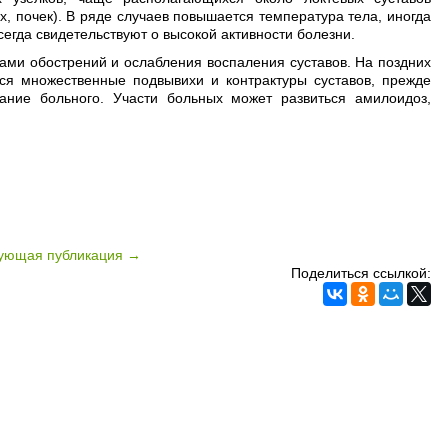
х, почек). В ряде случаев повышается температура тела, иногда
егда свидетельствуют о высокой активности болезни.
ми обострений и ослабления воспаления суставов. На поздних
тся множественные подвывихи и контрактуры суставов, прежде
вание больного. Участи больных может развиться амилоидоз,
ующая публикация →
Поделиться ссылкой: