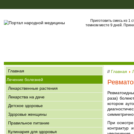
Приготовить смесь из 1 с
темном месте 9 дней. Прини
Главная
//
Главная
Лечение болезней
Ревмато
Лекарственные растения
Ревматоидны
Лекарства на даче
раза) болею
котором аут
Детское здоровье
диагностичес
Здоровье женщины
симметрично,
При осмотре
Правильное питание
контрактур 
Кулинария для здоровья
увеличение 