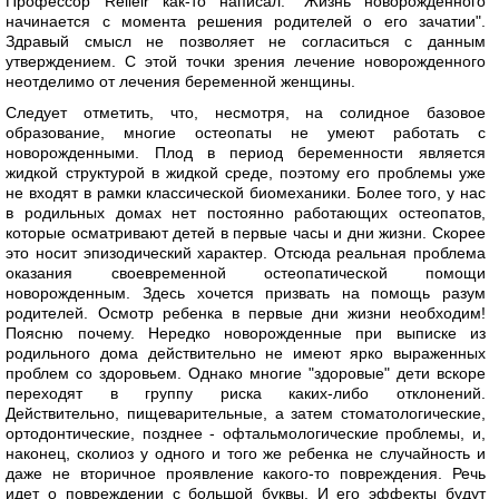
Профессор Relieir как-то написал: "Жизнь новорожденного
начинается с момента решения родителей о его зачатии".
Здравый смысл не позволяет не согласиться с данным
утверждением. С этой точки зрения лечение новорожденного
неотделимо от лечения беременной женщины.
Следует отметить, что, несмотря, на солидное базовое
образование, многие остеопаты не умеют работать с
новорожденными. Плод в период беременности является
жидкой структурой в жидкой среде, поэтому его проблемы уже
не входят в рамки классической биомеханики. Более того, у нас
в родильных домах нет постоянно работающих остеопатов,
которые осматривают детей в первые часы и дни жизни. Скорее
это носит эпизодический характер. Отсюда реальная проблема
оказания своевременной остеопатической помощи
новорожденным. Здесь хочется призвать на помощь разум
родителей. Осмотр ребенка в первые дни жизни необходим!
Поясню почему. Нередко новорожденные при выписке из
родильного дома действительно не имеют ярко выраженных
проблем со здоровьем. Однако многие "здоровые" дети вскоре
переходят в группу риска каких-либо отклонений.
Действительно, пищеварительные, а затем стоматологические,
ортодонтические, позднее - офтальмологические проблемы, и,
наконец, сколиоз у одного и того же ребенка не случайность и
даже не вторичное проявление какого-то повреждения. Речь
идет о повреждении с большой буквы. И его эффекты будут