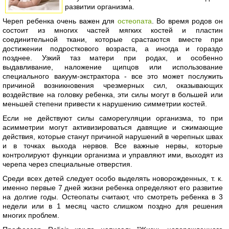
развитии организма.
Череп ребенка очень важен для
остеопата
. Во время родов он
состоит из многих частей мягких костей и пластин
соединительной ткани, которые срастаются вместе при
достижении подросткового возраста, а иногда и гораздо
позднее. Узкий таз матери при родах, и особенно
выдавливание, наложение щипцов или использование
специального вакуум-экстрактора - все это может послужить
причиной возникновения чрезмерных сил, оказывающих
воздействие на головку ребенка, эти силы могут в большей или
меньшей степени привести к нарушению симметрии костей.
Если не действуют силы саморегуляции организма, то при
асимметрии могут активизироваться давящие и сжимающие
действия, которые станут причиной нарушений в черепных швах
и в точках выхода нервов. Все важные нервы, которые
контролируют функции организма и управляют ими, выходят из
черепа через специальные отверстия.
Среди всех детей следует особо выделять новорожденных, т. к.
именно первые 7 дней жизни ребенка определяют его развитие
на долгие годы. Остеопаты считают, что смотреть ребенка в 3
недели или в 1 месяц часто слишком поздно для решения
многих проблем.