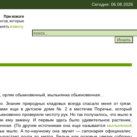
Сегодня: 06.08.2026
При изжоге
нтов, которые
изжогу
ранять
.
ан, орляк обыкновенный, мыльнянка обыкновенная...
. Знание природных кладовых всегда спасало меня от грязи.
ами еще в детском доме № 2 в местечке Поречье, который
ыкновенно проверяли чистоту рук. Но так получалось, что мыло в
ли ему замену. И первым здесь было удивительное растение,
енная. (По другим источникам она еще называется
мыльнянкой
чье мыло. А по-научному она звучит — сапонария официналис.
вырастает почти до метра. Белые или розовые цветки собраны