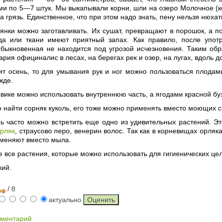
ми по 5—7 штук. Мы выкапывали корни, шли на озеро Молочное (к
а грязь. Единственное, что при этом надо знать, пену нельзя нюхат
нки можно заготавливать. Их сушат, превращают в порошок, а по
да или ткани имеют приятный запах. Как правило, после упот
быкновенная не находится под угрозой исчезновения. Таким обра
ария официналис в лесах, на берегах рек и озер, на лугах, вдоль до
пит осень, то для умывания рук и ног можно пользоваться плода
жде.
овике можно использовать внутреннюю часть, а ягодами красной б
 найти сорняк куколь, его тоже можно применять вместо моющих с
нь часто можно встретить еще одно из удивительных растений. Э
орляк
, страусово перо, венерин волос. Так как в корневищах орляк
именяют вместо мыла.
е все растения, которые можно использовать для гигиенических це
кий.
/ 8
актуально
мментарий