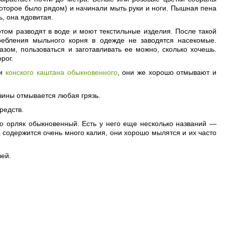
оторое было рядом) и начинали мыть руки и ноги. Пышная пена
ь, она ядовитая.
том разводят в воде и моют текстильные изделия. После такой
ребления мыльного корня в одежде не заводятся насекомые.
зом, пользоваться и заготавливать ее можно, сколько хочешь.
рог.
ми
конского каштана обыкновенного
, они же хорошо отмывают и
узины отмывается любая грязь.
редств.
то орляк обыкновенный. Есть у него еще несколько названий —
а содержится очень много калия, они хорошо мылятся и их часто
лей.