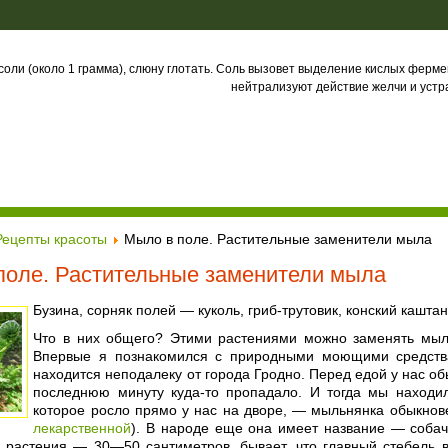
соли (около 1 грамма), слюну глотать. Соль вызовет выделение кислых ферме
нейтрализуют действие желчи и уст
Рецепты красоты
Мыло в поле. Растительные заменители мыла
поле. Растительные заменители мыла
Бузина, сорняк полей — куколь, гриб-трутовик, конский кашт
Что в них общего? Этими растениями можно заменять мыло
Впервые я познакомился с природными моющими средств
находится неподалеку от города Гродно. Перед едой у нас об
последнюю минуту куда-то пропадало. И тогда мы находи
которое росло прямо у нас на дворе, — мыльнянка обыкнов
лекарственной
). В народе еще она имеет название — соба
о растения — 30—50 сантиметров, бывает, что главный стебель 