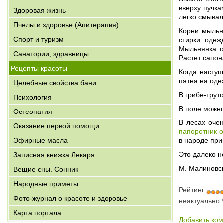
вверху пучка
Здоровая жизнь
легко смывал
Пчелы и здоровье (Апитерапия)
Корни мыльня
Спорт и туризм
стирки одеж
Мыльнянка о
Санатории, здравницы
Растет сапон
Рецепты красоты
Когда насту
пятна на оде
Целебные свойства бани
В грибе-трут
Психология
В поле можно
Остеопатия
В лесах оче
Оказание первой помощи
папоротник-
Эфирные масла
в народе пр
Это далеко н
Записная книжка Лекаря
М. Малиновс
Вещие сны. Сонник
Народные приметы
Рейтинг:
Фото-журнал о красоте и здоровье
неактуально
Карта портала
Добавить ко