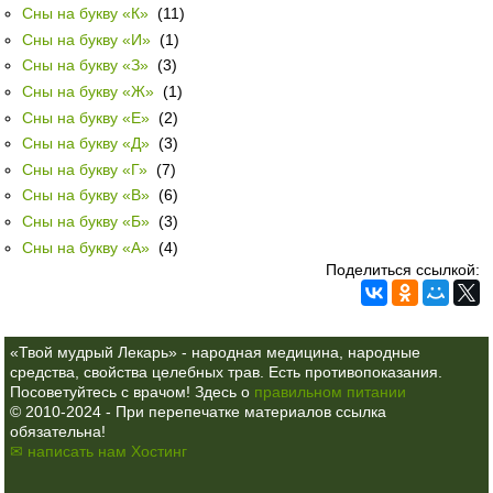
Сны на букву «К»
(11)
Сны на букву «И»
(1)
Сны на букву «З»
(3)
Сны на букву «Ж»
(1)
Сны на букву «Е»
(2)
Сны на букву «Д»
(3)
Сны на букву «Г»
(7)
Сны на букву «В»
(6)
Сны на букву «Б»
(3)
Сны на букву «А»
(4)
Поделиться ссылкой:
«Твой мудрый Лекарь» - народная медицина, народные
средства, свойства целебных трав. Есть противопоказания.
Посоветуйтесь с врачом! Здесь о
правильном питании
© 2010-2024 - При перепечатке материалов ссылка
обязательна!
✉ написать нам
Хостинг