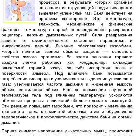
процессов, в результате которых организм
поглощает из окружающей среды кислород и
выделяет углекислый газ. Баня действует на
организм всесторонне. Это температура,
влажность, механические и физические
факторы. Температура парной непосредственно раздражает
рецепторы верхних дыхательных путей. Сила раздражения
зависит от физиологического состояния парящегося и
микроклимата парной. Дыхание обеспечивает газообмен,
который является звеном обмена веществ — основного
свойства живого организма. Во время вдыхания горячего
воздуха лёгкие работают как кондиционер, охлаждая
вдыхаемый горячий воздух за счёт испарения влаги с
поверхности альвеол. Под влиянием бани повышается
потребление кислорода и увеличивается выделение углекислого
газа; увеличивается частота дыхания и жизненная ёмкость
лёгких, вентиляция лёгких. Ещё до повышения внутренней
температуры тела под влиянием температуры ускоряются
обменные процессы в слизистой оболочке дыхательных путей.
Эти реакции повышают газообмен, что приводит к увеличению
транспорта тепла к слизистой оболочке, этим и обусловлено
терапевтическое и профилактическое действие бани на органы
дыхания.
Парная снимает напряжение дыхательных мышц, происходит