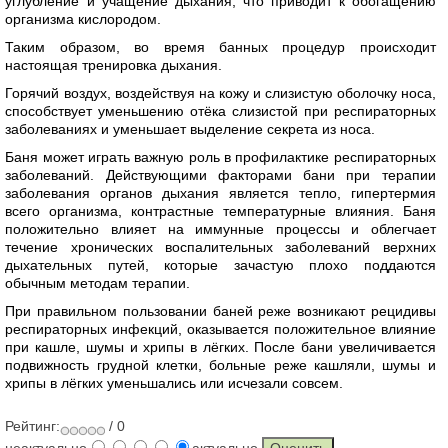
углубление и учащение дыхания, что приводит к обогащению
организма кислородом.
Таким образом, во время банных процедур происходит
настоящая тренировка дыхания.
Горячий воздух, воздействуя на кожу и слизистую оболочку носа,
способствует уменьшению отёка слизистой при респираторных
заболеваниях и уменьшает выделение секрета из носа.
Баня может играть важную роль в профилактике респираторных
заболеваний. Действующими факторами бани при терапии
заболевания органов дыхания является тепло, гипертермия
всего организма, контрастные температурные влияния. Баня
положительно влияет на иммунные процессы и облегчает
течение хронических воспалительных заболеваний верхних
дыхательных путей, которые зачастую плохо поддаются
обычным методам терапии.
При правильном пользовании баней реже возникают рецидивы
респираторных инфекций, оказывается положительное влияние
при кашле, шумы и хрипы в лёгких. После бани увеличивается
подвижность грудной клетки, больные реже кашляли, шумы и
хрипы в лёгких уменьшались или исчезали совсем.
Рейтинг:
/ 0
неактуально
актуально