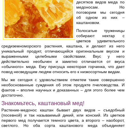
десятков видов меда по
медоносам. Но
поговорим мы сегодня
об одном из них –
каштановом.
Полосатые труженицы
собирают нектар с
цветков удивительного
средиземноморского растения, каштана, и делают из него
уникальный продукт, отличающийся оригинальным вкусом и
выраженными целебными свойствами. Вкус у него
действительно необычен и заметно отличается от вкуса
«обычного» меда. Ему присуща некоторая горчинка, что дает
повод несведущим людям относить его к низкосортным видам.
Мы же сегодня с удовольствием отметем такие совершенно
необоснованные суждения об этом продукте пчеловодства. И
фактов – вполне научных и доказанных – для этого более чем
достаточно.
Знакомьтесь, каштановый мед!
Растение-медонос каштан бывает двух видов – съедобный
(посевной) и так называемый дикий, или конский. Из цветков
первого мед получается темного цвета, а второго – наоборот,
светлого. Но оба сорта каштанового меда объединяет