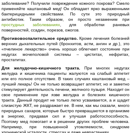
заболевание? Получили повреждение кожного покрова? Смело
применяйте каштановый мед! Он обладает ярко выраженными
бактерицидными свойствами. По сути это природный
антибиотик. Таким образом, он просто незаменим при
простудных заболеваниях
, для обработки раневых
поверхностей, ссадин, порезов, ожогов.
Противовоспалительное средство.
Кроме лечения болезней
верхних дыхательных путей (бронхитов, астм, ангин и др.), это
«пчелиное лекарство» очень хорошо облегчает состояние при
недугах мочеполовой системы – циститах, нефритах,
простатитах.
Для желудочно-кишечного тракта.
При многих недугах
желудка и кишечника пациенты жалуются на слабый аппетит
или его полное отсутствие. В таких случаях каштановый мед –
лучший лекарь! Он не только возвращает аппетит, но и заметно
стимулирует деятельность печени, желчного пузыря. Находит он
свое применение при язве желудка и болезнях кишечного
тракта. Данный продукт не только легко усваивается, а и щадит
слизистую ЖКТ, не раздражает ее. В нем, как мы сказали, много
природных сахаров, которые быстро превращаются в организме
в энергию, придавая сил и улучшая работоспособность.
Поэтому мед помогает и в решении других проблем человека.
Например, при повышенной утомляемости, синдроме
хронической усталости, стрессах и даже неврастениях.