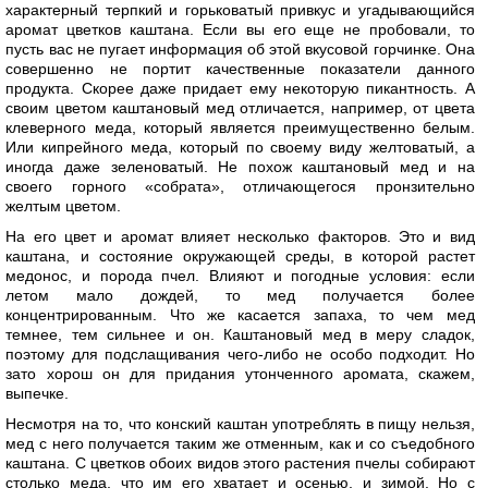
характерный терпкий и горьковатый привкус и угадывающийся
аромат цветков каштана. Если вы его еще не пробовали, то
пусть вас не пугает информация об этой вкусовой горчинке. Она
совершенно не портит качественные показатели данного
продукта. Скорее даже придает ему некоторую пикантность. А
своим цветом каштановый мед отличается, например, от цвета
клеверного меда, который является преимущественно белым.
Или кипрейного меда, который по своему виду желтоватый, а
иногда даже зеленоватый. Не похож каштановый мед и на
своего горного «собрата», отличающегося пронзительно
желтым цветом.
На его цвет и аромат влияет несколько факторов. Это и вид
каштана, и состояние окружающей среды, в которой растет
медонос, и порода пчел. Влияют и погодные условия: если
летом мало дождей, то мед получается более
концентрированным. Что же касается запаха, то чем мед
темнее, тем сильнее и он. Каштановый мед в меру сладок,
поэтому для подслащивания чего-либо не особо подходит. Но
зато хорош он для придания утонченного аромата, скажем,
выпечке.
Несмотря на то, что конский каштан употреблять в пищу нельзя,
мед с него получается таким же отменным, как и со съедобного
каштана. С цветков обоих видов этого растения пчелы собирают
столько меда, что им его хватает и осенью, и зимой. Но с