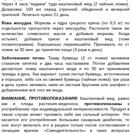
Через 4 часа "кидаем" туда каштановый мед (2 чайные ложки).
Дозировка: 100 мл перед утренней, обеденной и вечерней
трапезой. Лечиться нужно 21 день.
Язва желудка.
Морковь и ядра грецкого ореха (по 0,5 кг) по
отдельности пропустите через мясорубку. Растопите такое же
количество сливочного масла и добавьте морковь. Когда
остынет, добавьте орехи и каштановый мед (тоже
полкилограмма). Хорошенько перемешайте. Принимать по ст.
ложке за 30 мин. до принятия пищи (3 раза в день).
Заболевания почек.
Траву буквицы (2 ст. ложки) заливаем
стаканом кипятка и два часа настаиваем. Потом добавляем
десертную ложку каштанового меда и по 30 мл принимаем
трижды в день. Как вариант: сухие листья буквицы, истолченные
в порошок, либо сок из свежей буквицы (чайная ложка) три раза
в день нужно запивать чаем из листьев брусники или шалфея с
добавлением всё того же меда.
ВНИМАНИЕ, ПРОТИВОПОКАЗАНИЯ!
Каштановый мед, равно
как и плоды растения-медоноса,
противопоказаны
к
употреблению при индивидуальной непереносимости. Продукт в
таком случае может проявить себя как сильный аллерген. Что
касается его употребления больными сахарным диабетом, то
они могут включать его в рацион только после согласования с
лечащим врачом. «Самодеятельность» в таких вопросах