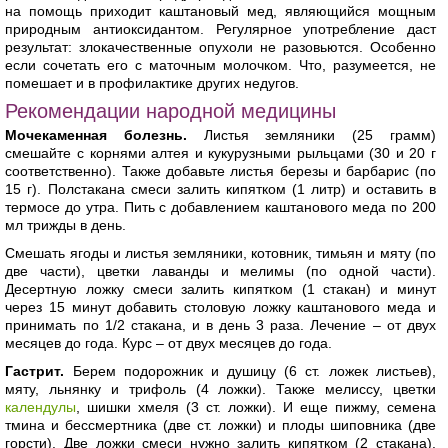
на помощь приходит каштановый мед, являющийся мощным
природным антиоксидантом. Регулярное употребление даст
результат: злокачественные опухоли не разовьются. Особенно
если сочетать его с маточным молочком. Что, разумеется, не
помешает и в профилактике других недугов.
Рекомендации народной медицины
Мочекаменная болезнь.
Листья земляники (25 грамм)
смешайте с корнями алтея и кукурузными рыльцами (30 и 20 г
соответственно). Также добавьте листья березы и барбарис (по
15 г). Полстакана смеси залить кипятком (1 литр) и оставить в
термосе до утра. Пить с добавлением каштанового меда по 200
мл трижды в день.
Смешать ягоды и листья земляники, котовник, тимьян и мяту (по
две части), цветки лаванды и мелимы (по одной части).
Десертную ложку смеси залить кипятком (1 стакан) и минут
через 15 минут добавить столовую ложку каштанового меда и
принимать по 1/2 стакана, и в день 3 раза. Лечение – от двух
месяцев до года. Курс – от двух месяцев до года.
Гастрит.
Берем подорожник и душицу (6 ст. ложек листьев),
мяту, льнянку и трифоль (4 ложки). Также мелиссу, цветки
календулы
, шишки хмеля (3 ст. ложки). И еще пижму, семена
тмина и бессмертника (две ст. ложки) и плоды шиповника (две
горсти). Две ложки смеси нужно залить кипятком (2 стакана).