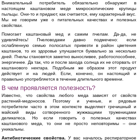
Внимательный потребитель обязательно обнаружит в
настоящем каштановом меде микроскопические крупицы
пыльцы. Они-то и придают, как считается, ему характерный вкус.
Мы не говорим уже о питательных качествах и полезных
свойствах.
Помогает каштановый мед и самим пчелам. Да-да, не
удивляйтесь! Пчеловодами давно подмечено: если
ослабленную семью полосатых привезти в район цветения
каштанов, то их здоровье улучшается буквально за несколько
дней. Пчелы становятся заметно выносливее, работоспособнее,
энергичнее. Да так, что и после захода солнца их не оторвать от
каштанового нектара. Подобным же образом этот продукт
действует и на людей. Если, конечно, он настоящий и
правильно употребляется в течение длительного времени.
В чем проявляется полезность?
Известно, что свойства любого меда зависят от свойств
растений-медоносов. Поэтому и ученые, и рядовые
потребители часто в этом контексте выделяют гречишный и
майский виды сотворенного жужжащими труженицами
деликатеса. Но если говорить о полезных качествах
каштанового меда, то они не просто неповторимы – они
уникальны.
Антибиотические свойства.
У вас началось респираторное