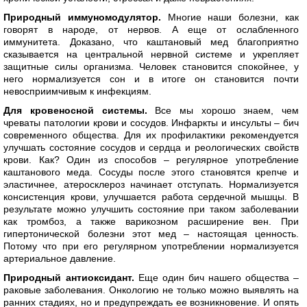
Природный иммуномодулятор.
Многие наши болезни, как
говорят в народе, от нервов. А еще от ослабленного
иммунитета. Доказано, что каштановый мед благоприятно
сказывается на центральной нервной системе и укрепляет
защитные силы организма. Человек становится спокойнее, у
него нормализуется сон и в итоге он становится почти
невосприимчивым к инфекциям.
Для кровеносной системы.
Все мы хорошо знаем, чем
чреваты патологии крови и сосудов. Инфаркты и инсульты – бич
современного общества. Для их профилактики рекомендуется
улучшать состояние сосудов и сердца и реологических свойств
крови. Как? Один из способов – регулярное употребление
каштанового меда. Сосуды после этого становятся крепче и
эластичнее, атеросклероз начинает отступать. Нормализуется
консистенция крови, улучшается работа сердечной мышцы. В
результате можно улучшить состояние при таком заболевании
как тромбоз, а также варикозном расширение вен. При
гипертонической болезни этот мед – настоящая ценность.
Потому что при его регулярном употреблении нормализуется
артериальное давление.
Природный антиоксидант.
Еще один бич нашего общества –
раковые заболевания. Онкологию не только можно выявлять на
ранних стадиях, но и предупреждать ее возникновение. И опять