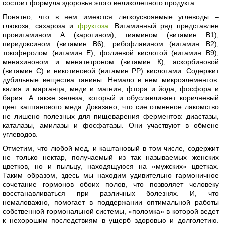
состоит формула здоровья этого великолепного продукта.
Понятно, что в нем имеются легкоусвояемые углеводы –
глюкоза, сахароза и
фруктоза
. Витаминный ряд представлен
провитамином А (каротином), тиамином (витамин В1),
пиридоксином (витамин В6), рибофлавином (витамин В2),
токоферолом (витамин Е), фолиевой кислотой (витамин В9),
менахиноном и менатетроном (витамин К), аскорбиновой
(витамин С) и никотиновой (витамин РР) кислотами. Содержит
дубильные вещества танины. Немало в нем микроэлементов:
калия и марганца, меди и магния, фтора и йода, фосфора и
бария. А также железа, который и обуславливает коричневый
цвет каштанового меда. Доказано, что сие отменное лакомство
не лишено полезных для пищеварения ферментов: диастазы,
каталазы, амилазы и фосфатазы. Они участвуют в обмене
углеводов.
Отметим, что любой мед, и каштановый в том числе, содержит
не только нектар, получаемый из так называемых женских
цветков, но и пыльцу, находящуюся на «мужских» цветках.
Таким образом, здесь мы находим удивительно гармоничное
сочетание гормонов обоих полов, что позволяет человеку
восстанавливаться при различных болезнях. И, что
немаловажно, помогает в поддержании оптимальной работы
собственной гормональной системы, «поломка» в которой ведет
к нехорошим последствиям в ущерб здоровью и долголетию.