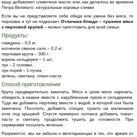
кашу добавляют сливочное масло или, как делалось во времена
Петра Великого, натуральные коровьи сливки.
Если вы не представляете себе обеда или ужина без мяса, то
перловка и тут не подкачает.
Отличное блюдо – тушеное мясо
с перловой крупой
– можно приготовить для всей семьи.
Продукты:
говядина – 0,5 кг;
копченое свиное сало – 0,2 кг;
перловая крупа – 300 г;
корень сельдерея – 1 шт.;
лук – 2 головки;
лук-порей – 1 пучок;
зелень, сметана, томат-паста.
Способ приготовления
Крупу предварительно замочить. Мясо и шпик мело нарезать,
обжарить в казане вместе с нарубленным луком и сельдереем.
Туда же добавить перловку вместе с водой, в которой она была
замочена. Посолить, добавить специи, тушить на маленьком
огне под крышкой. Спустя примерно полчаса добавить томат-
пасту и сметану, продолжить тушить до готовности. При
сервировке посыпать зеленью.
Разумеется, мы не забыли о вегетарианцах и тех, кто время от