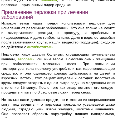
перловка – признанный лидер среди каш.
Применение перловки при лечении
заболеваний
Испокон веков наши предки использовали перловку для
исцеления от различных заболеваний. Что она только не лечит:
и аллергические реакции, и простуду, и проблемы с
пищеварением, и даже грибок на коже. Даже в воде, оставшейся
после замачивания крупы, нашли вещество (гордецин), сходное
по действию с
антибиотиками
.
Перловую кашу давали больным, страдающим мучительным
кашлем,
запорами
, лишним весом. Помогала она и женщинам
при заболеваниях молочных желез. При повышении
температуры тела перловку употребляли как жаропонижающее
средство, и она одинаково хорошо действовала на детей и
взрослых. Кстати, этот рецепт актуален и сегодня: полстакана
крупы следует отварить в одном литре воды на медленном огне
в течение 15 минут. После того как отвар остынет, его следует
процедить и пить по 3 столовые ложки перед сном.
Не только наши далекие предки, но и многие из современников
могут подтвердить, что перловка прекрасно усваивается даже
людьми, страдающими язвой желудка, колитами кишечника.
Она позволяет сбросить пару-тройку лишних килограммов,