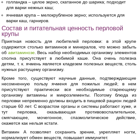
голландка – целое зерно, скатанное до шарика; подходит
для варки нежных каш;
ячневая крупа – мелокрубленое зерно; используется для
варки каш, гарниров.
Состав и питательная ценность перловой
крупы
Приятная новость для любителей перловки: в этой крупе
содержится столько витаминов и минералов, что можно забыть
об
авитаминозе
. Весь набор необходимых организму элементов
сполна присутствует в любимой каше. Она очень полезна
детям, т. к. ячмень является кладезем полезных веществ, столь
нужных растущему организму.
Кроме того, существуют научные данные, подтверждающие
несомненную пользу ячменя для пожилых людей; в нем
присутствуют практически все необходимые стареющему
организму витамины и микроэлементы. Поэтому блюда из
перловки непременно должны входить в пищевой рацион людей
старше 60 лет. С возрастом органы и системы работают хуже, и
тут перловка, оказывающая противовоспалительное,
смягчающее, мочегонное, спазмолитическое действие,
окажется как нельзя кстати.
Витамин А позволяет сохранить зрение, укрепляет ногти,
нормализует обмен веществ, повышает иммунитет.