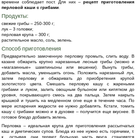
времени соблюдает пост. Для них –
рецепт приготовления
перловой каши с грибами
.
Продукты:
свежие грибы – 250-300 г;
лук – 3 головки;
перловая крупа – 300 г;
растительное масло, соль, зелень.
Способ приготовления
Предварительно замоченную перловку промыть, слить воду. В
казане обжарить крупно нарезанные лесные грибы (можно и
«магазинные» шампиньоны или вешенки). Вынуть грибы,
добавить масла, уменьшить огонь. Положить нарезанный лук,
затем перловку и обжаривать до приобретения крупой
золотистого цвета. Смешать перловую кашу с жареными
грибами и луком, залить овощным бульоном или кипятком до
уровня, покрывающего смесь на два пальца. Затем накрыть
крышкой и тушить на медленном огне еще в течение часа. По
мере испарения жидкости ее нужно добавлять. Кстати, томить
кашу с грибами можно и в духовке – получится еще вкуснее. В
готовое блюдо добавить зелень.
Перловка – идеальная крупа для приготовления рассыпчатых
каш и диетических супов. Блюда из нее нужно есть горячими, т.
к., остывая, они теряют большую часть вкуса, становятся