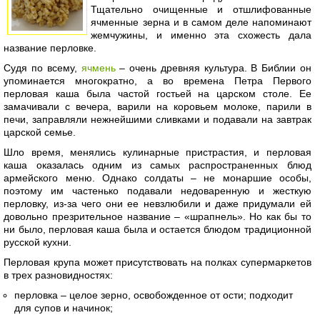
Тщательно очищенные и отшлифованные
ячменные зерна и в самом деле напоминают
жемчужины, и именно эта схожесть дала
название перловке.
Судя по всему,
ячмень
– очень древняя культура. В Библии он
упоминается многократно, а во времена Петра Первого
перловая каша была частой гостьей на царском столе. Ее
замачивали с вечера, варили на коровьем молоке, парили в
печи, заправляли нежнейшими сливками и подавали на завтрак
царской семье.
Шло время, менялись кулинарные пристрастия, и перловая
каша оказалась одним из самых распространенных блюд
армейского меню. Однако солдаты – не монаршие особы,
поэтому им частенько подавали недоваренную и жесткую
перловку, из-за чего они ее невзлюбили и даже придумали ей
довольно презрительное название – «шрапнель». Но как бы то
ни было, перловая каша была и остается блюдом традиционной
русской кухни.
Перловая крупа может присутствовать на полках супермаркетов
в трех разновидностях:
перловка – целое зерно, освобожденное от ости; подходит
для супов и начинок;