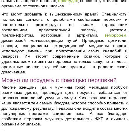
забыть о запорах и поносах,
простудах
, способствует очищению
организма от токсинов и шлаков.
Что могут добавить к вышесказанному врачи? Специалисты
полностью согласны с целебными свойствами перловки и
настоятельно рекомендуют ее лицам, страдающим
воспалением предстательной железы, циститом,
пиелонефритом, артрозами и артритами,
геморроем
,
дискинезией желчевыводящих путей. Природные целители,
знахари, специалисты нетрадиционной медицины широко
используют ячмень при приготовлении своих снадобий и
лекарств. Им вторят современные хозяйки, которые с
удовольствием готовят из перловки не только кашу, но и пловы,
ароматные кисели, вкуснейшие пудинги – к радости своих
домочадцев.
Можно ли похудеть с помощью перловки?
Многие женщины (да и мужчины тоже) месяцами пробуют
различные диеты, преследуя цель похудеть, избавиться от
жировых накоплений, улучшить силуэт. К их сведению, перловая
каша является тем самым блюдом, которое способно привести к
долгожданному результату. Недаром она входит в состав многих
популярных программ снижения веса. А все благодаря
свойствам перловки улучшать деятельность ЖКТ и очищать
организм от шлаков.