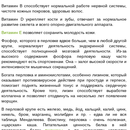
Витамин В способствует нормальной работе нервной системы,
чистоте кожных покровов, здоровью волос.
Витамин D укрепляет кости и зубы, отвечает за нормальное
развитие скелета и всего опорно-двигательного аппарата.
Витамин Е
позволяет сохранить молодость кожи.
Фосфор, которого в перловке вдвое больше, чем в любой другой
крупе, нормализует деятельность эндокринной системы,
способствует полноценной мозговой деятельности. Из-за
высокого содержания фосфора перловую кашу часто
рекомендуют есть спортсменам. Она – залог высокой скорости и
интенсивности мышечных сокращений.
Богата перловка и аминокислотами, особенно лизином, который
оказывает противовирусное действие при простуде и герпесе,
помогает поднять жизненный тонус и поддержать сердечную
деятельность. Кроме того, лизин способствует выработке
коллагена и позволяет отодвинуть на несколько лет появление
морщин.
В перловой крупе есть железо, медь, йод, кальций, калий, цинк,
никель, бром, марганец, молибден и пр. - едва ли не вся
таблица Менделеева. Воистину, перловка - очень полезная,
«царская» каша. Питательная ценность белка в ней
превосходит белок
пшеницы
, а по количеству клетчатки