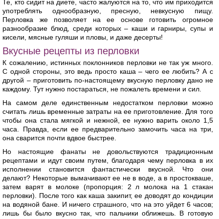
Те, кто сидит на диете, часто жалуются на то, что им приходится
употреблять однообразную, пресную, невкусную пищу.
Перловка же позволяет на ее основе готовить огромное
разнообразие блюд, среди которых – каши и гарниры, супы и
кисели, мясные гуляши и пловы, и даже десерты!
Вкусные рецепты из перловки
К сожалению, истинных поклонников перловки не так уж много.
С одной стороны, это ведь просто каша – чего ее любить? А с
другой – приготовить по-настоящему вкусную перловку дано не
каждому. Тут нужно постараться, не пожалеть времени и сил.
На самом деле единственным недостатком перловки можно
считать лишь временные затраты на ее приготовление. Для того
чтобы она стала мягкой и нежной, ее нужно варить около 1,5
часа. Правда, если ее предварительно замочить часа на три,
она сварится почти вдвое быстрее.
Но настоящие фанаты не довольствуются традиционным
рецептами и идут своим путем, благодаря чему перловка в их
исполнении становится фантастически вкусной. Что они
делают? Некоторые вымачивают ее не в воде, а в простокваше,
затем варят в молоке (пропорция: 2 л молока на 1 стакан
перловки). После того как каша закипит, ее доводят до кондиции
на водяной бане. И ничего страшного, что на это уйдет 6 часов;
лишь бы было вкусно так, что пальчики оближешь. В готовую