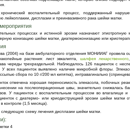
ия.
 хронический воспалительный процесс, поддержанный наруше
ю лейкоплакии, дисплазии и преинвазивного рака шейки матки.
 мероприятия
тельных процессах и истинной эрозии назначают этиотропную 
зерную конизацию шейки матки, диатермоконизацию или криотерап
пия
ова (2004) на базе амбулаторного отделения МОНИИАГ провела оц
акопейные растения: лист эвкалипта,
шалфея лекарственного
рава череды трехраздельной. Наблюдалось 126 пациенток с нес
. У всех пациенток выявлено наличие микробной флоры. Элекас
оссыпью сбора по 10 г/200 мл кипятка), интравагинально (спринцева
енток отмечена хорошая переносимость элекасола, побочных реак
анесении на послеоперационные швы, значительно снижалась ба
вов. У пациенток с воспалительным процессом во влагалище и
циенток с диатермо- или криодеструкцией эрозии шейки матки от
 в контроле (1,5 месяца).
 следующую схему лечения дисплазии шейки матки.
и):
ветки 4