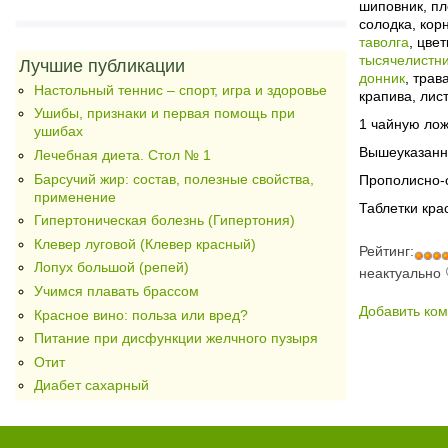
шиповник, п
солодка, кор
таволга
, цвет
тысячелистн
Лучшие публикации
донник
, трав
Настольный теннис – спорт, игра и здоровье
крапива, лис
Ушибы, признаки и первая помощь при
1 чайную лож
ушибах
Вышеуказанн
Лечебная диета. Стол № 1
Барсучий жир: состав, полезные свойства,
Прополисно-о
применение
Таблетки кра
Гипертоническая болезнь (Гипертония)
Клевер луговой (Клевер красный)
Рейтинг:
Лопух большой (репей)
неактуально
Учимся плавать брассом
Добавить ко
Красное вино: польза или вред?
Питание при дисфункции желчного пузыря
Отит
Диабет сахарный