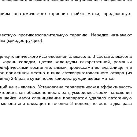
нием анатомического строения шейки матки, предшествует
местную противовоспалительную терапию. Нередко назначают
ию (криодеструкцию).
енку клинического исследования элекасола. В состав элекасола
, корень солодки, цветки календулы лекарственной, ромашки
пецифическими воспалительными процессами во влагалище и в
ол применяли местно в виде свежеприготовленного отвара (из
ние) 2-5 раз в сутки после криодеструкции шейки матки.
ций не выявлено. Установлена терапевтическая эффективность
ктериальная обсемененность ран, ускорились сроки наложения
 в шейке матки спринцевание препаратом удаляло патогенную
мечена эпителизация в течение 3 недель, то есть в два раза