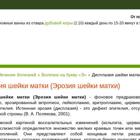
От п
дубовой коры
 ножные ванны из отвара
(1:10) каждый день по 15-20 минут в
Лечение болезней
Болезни на букву «Э»
Дисплазия шейки матки
ия шейки матки (Эрозия шейки матки)
шейки матки (Эрозия шейки матки)
- фоновое предраковое
ю, эрозированный эктропион, лейкоплакию, эритроплакию, цирвик
телия. Истинная эрозия (дисплазия) - это дефект эпителия, отс
ой стромы (В. А. Полякова, 2001).
ческой картиной воспалительных изменений (кольпита, церви
 слизистой определяется множество мелких краевых точек или м
коплений. Они представляют собой концевые петли расши
нотканных сосочках подлежащей ткани, которые близко подходят 