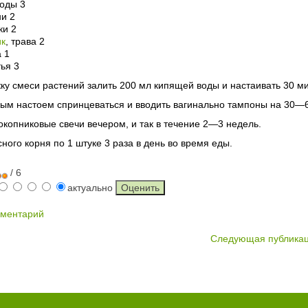
лоды 3
ни 2
ки 2
ик
, трава 2
а 1
тья 3
ку смеси растений залить 200 мл кипящей воды и настаивать 30 ми
ым настоем спринцеваться и вводить вагинально тампоны на 30—6
копниковые свечи вечером, и так в течение 2—3 недель.
сного корня по 1 штуке 3 раза в день во время еды.
/ 6
актуально
мментарий
Следующая публика