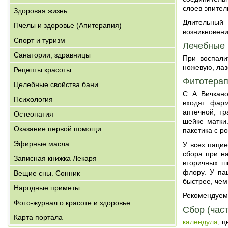
слоев эпител
Здоровая жизнь
Длительный
Пчелы и здоровье (Апитерапия)
возникновени
Спорт и туризм
Лечебные
Санатории, здравницы
При воспали
ножевую, ла
Рецепты красоты
Фитотера
Целебные свойства бани
С. А. Вичкан
Психология
входят фарм
аптечной, т
Остеопатия
шейке матки
Оказание первой помощи
пакетика с р
Эфирные масла
У всех паци
сбора при н
Записная книжка Лекаря
вторичных ш
флору. У па
Вещие сны. Сонник
быстрее, чем
Народные приметы
Рекомендуем
Фото-журнал о красоте и здоровье
Сбор (част
Карта портала
календула
, ц