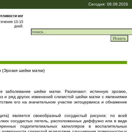
Сегодня: 08.08.2026
отливости ног
 течение 10-15
дней.
 (Эрозия шейки матки)
 заболевание шейки матки. Различают: истинную эрозию,
оз и ряд других изменений слизистой шейки матки с явлениями
утствие его на значительном участке эктоцервикса и обнажение
цита) является своеобразный сосудистый рисунок: по всей
елких сосудистых петель, расположенных диффузно или в виде
ренных подэпителиальных капилляров в воспалительных
к поверхности слизистой вследствие слущивания поверхностных