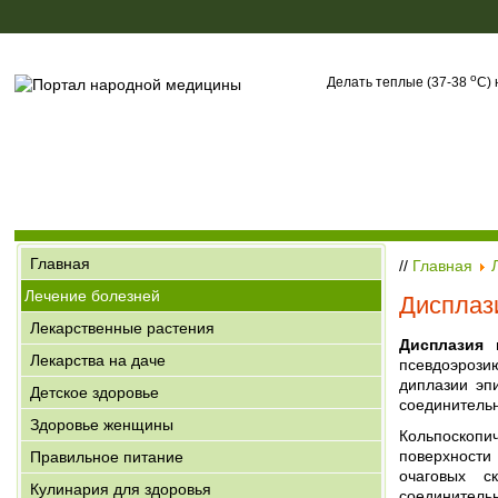
o
Делать теплые (37-38
С)
Главная
//
Главная
Лечение болезней
Дисплаз
Лекарственные растения
Дисплазия 
Лекарства на даче
псевдоэрози
диплазии эпи
Детское здоровье
соединительн
Здоровье женщины
Кольпоскопи
поверхности
Правильное питание
очаговых с
Кулинария для здоровья
соединитель