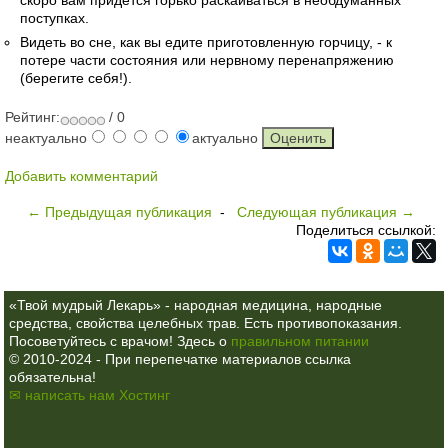
скоро вам придется горько раскаиваться в необдуманных
поступках.
Видеть во сне, как вы едите приготовленную горчицу, - к
потере части состояния или нервному перенапряжению
(берегите себя!).
Рейтинг:
/ 0
неактуально
актуально
Добавить комментарий
← Предыдущая публикация
-
Следующая публикация →
Поделиться ссылкой:
«Твой мудрый Лекарь» - народная медицина, народные
средства, свойства целебных трав. Есть противопоказания.
Посоветуйтесь с врачом! Здесь о
правильном питании
© 2010-2024 - При перепечатке материалов ссылка
обязательна!
✉ написать нам
Хостинг