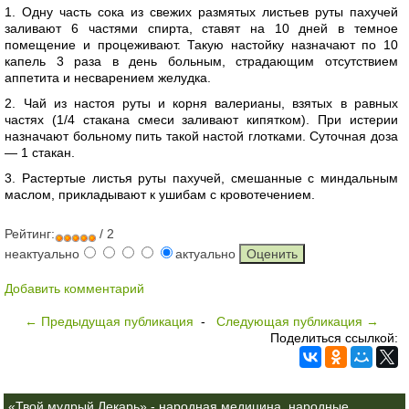
1. Одну часть сока из свежих размятых листьев руты пахучей
заливают 6 частями спирта, ставят на 10 дней в темное
помещение и процеживают. Такую настойку назначают по 10
капель 3 раза в день больным, страдающим отсутствием
аппетита и несварением желудка.
2. Чай из настоя руты и корня валерианы, взятых в равных
частях (1/4 стакана смеси заливают кипятком). При истерии
назначают больному пить такой настой глотками. Суточная доза
— 1 стакан.
3. Растертые листья руты пахучей, смешанные с миндальным
маслом, прикладывают к ушибам с кровотечением.
Рейтинг:
/ 2
неактуально
актуально
Добавить комментарий
← Предыдущая публикация
-
Следующая публикация →
Поделиться ссылкой:
«Твой мудрый Лекарь» - народная медицина, народные