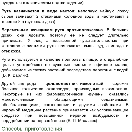
нуждается в клиническом подтверждении).
Рута назначается в виде настоя
: неполную чайную ложку
сырья заливают 2 стаканами холодной воды и настаивают в
течение 8 ч (суточная доза).
Беременным женщинам рута противопоказана
. В больших
дозах она ядовита, поэтому ее не следует длительно
принимать. У лиц с повышенной чувствительностью при
контактах с листьями руты появляются сыпь, зуд, а иногда и
отек кожи.
Рута используется в качестве приправы к пище, а с врачебной
целью употребляют ее сушеные листья и эфирное масло,
добываемое из свежих растений посредством перегонки с водой
(В. К. Варлих).
Другой вид рода —
цельнолистник исколотый
— содежит
большое количество алкалоидов, производных изохинолина.
Некоторые из них фармакологически изучены, оказались
малотоксичными, обладающими седативными,
обезболивающими, снотворными и другими свойствами. В
народной медицине растение применяется как успокаивающее
средство при повышенной нервной возбудимости и
сердцебиении на нервной почве (В. П. Махлаюк).
Способы приготовления