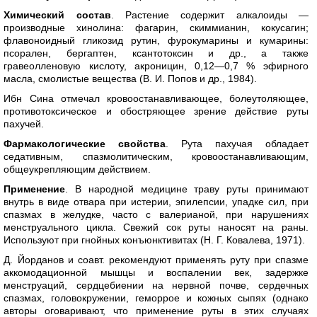
Химический состав
. Растение содержит алкалоиды —
производные хинолина: фагарин, скиммианин, кокусагин;
флавоноидный гликозид рутин, фурокумарины и кумарины:
псорален, бергаптен, ксантотоксин и др., а также
гравеолленовую кислоту, акроницин, 0,12—0,7 % эфирного
масла, смолистые вещества (В. И. Попов и др., 1984).
Ибн Сина отмечал кровоостанавливающее, болеутоляющее,
противотоксическое и обостряющее зрение действие руты
пахучей.
Фармакологические свойства
. Рута пахучая обладает
седативным, спазмолитическим, кровоостанавливающим,
общеукрепляющим действием.
Применение
. В народной медицине траву руты принимают
внутрь в виде отвара при истерии, эпилепсии, упадке сил, при
спазмах в желудке, часто с валерианой, при нарушениях
менструального цикла. Свежий сок руты наносят на раны.
Используют при гнойных конъюнктивитах (Н. Г. Ковалева, 1971).
Д. Йорданов и соавт. рекомендуют применять руту при спазме
аккомодационной мышцы и воспалении век, задержке
менструаций, сердцебиении на нервной почве, сердечных
спазмах, головокружении, геморрое и кожных сыпях (однако
авторы оговаривают, что применение руты в этих случаях