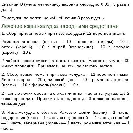
Витамин U (метилметионинсульфоний хлорид по 0,05 г 3 раза в
день).
Ромазулан по половине чайной ложки 3 раза в день.
Лечение язвы желудка народными средствами
1. Сбор, применяемый при язве желудка и 12-перстной кишки.
Ромашка аптечная (цветы) — 10 г, фенхель (плоды)— 10 г,
алтей (корень)— 10 г, пырей (корневище)— 10 г, солодка
(корень)— 10 г.
2 чайные ложки смеси на стакан кипятка. Настоять, укутав, 30
минут, процедить. Принимать на ночь по стакану настоя.
2. Сбор, применяемый при язве желудка и 12-перстной кишки.
Листья кипрея — 20 г, липовый цвет — 20 г, ромашка аптечная
(цветы) — 10 г, фенхель (плоды)— 10 г.
2 чайные ложки смеси на стакан кипятка. Настоять, укутав, 1,5-2
часа, процедить. Принимать от одного до 3 стаканов настоя в
течение дня.
3. Язва желудка с болями. Раковые шейки (корни)— 1 часть,
подорожник (лист)— 1 часть, хвощ полевой — 1 часть, зверобой
— 1 часть, валериана (корень)— 1 часть, ромашка аптечная — 1
часть.