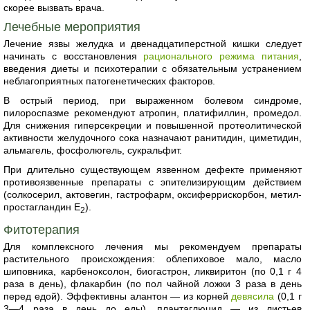
скорее вызвать врача.
Лечебные мероприятия
Лечение язвы желудка и двенадцатиперстной кишки следует
начинать с восстановления
рационального режима питания
,
введения диеты и психотерапии с обязательным устранением
неблагоприятных патогенетических факторов.
В острый период, при выраженном болевом синдроме,
пилороспазме рекомендуют атропин, платифиллин, промедол.
Для снижения гиперсекреции и повышенной протеолитической
активности желудочного сока назначают ранитидин, циметидин,
альмагель, фосфолюгель, сукральфит.
При длительно существующем язвенном дефекте применяют
противоязвенные препараты с эпителизирующим действием
(солкосерил, актовегин, гастрофарм, оксиферрискорбон, метил-
простагландин Е
).
2
Фитотерапия
Для комплексного лечения мы рекомендуем препараты
растительного происхождения: облепиховое мало, масло
шиповника, карбеноксолон, биогастрон, ликвиритон (по 0,1 г 4
раза в день), флакарбин (по пол чайной ложки 3 раза в день
перед едой). Эффективны алантон — из корней
девясила
(0,1 г
3—4 раза в день до еды), плантаглюцид — из листьев