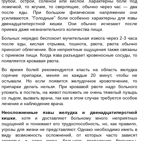
грубой, острой, соленой или кислой. Характерны боли под
ложечкой, то жгучие, то сверлящие, обычно через час — два
после еды. При большом физическом напряжении они
усиливаются. "Голодные" боли особенно характерны для язвы
двенадцатиперстной кишки. Они обычно исчезают после
приема даже незначительного количества пищи.
Больных нередко беспокоит мучительная изжога через 2-3 часа
после еды, кислая отрыжка, тошнота, рвота; рвота обычно
приносит облегчение. Все неприятные ощущения также связаны
с приемом пищи. Когда язва разъедает кровеносные сосуды, то
появляется кровавая рвота.
Во время болей рекомендуется класть на область желудка
горячие припарки, меняя их каждые 20 минут, чтобы не
остывали. Но если появится желудочное кровотечение, то
припарки делать нельзя. При кровавой рвоте надо больного
уложить в постель, на живот положить не очень тяжелый пузырь
со льдом, вызвать врача, так как в этом случае требуется особое
лечение и наблюдение врача.
Неосложненные язвы желудка и двенадцатиперстной
кишки
, хотя и доставляют больному много неприятных
ощущений и понижают его трудоспособность, но, как правило,
угрозы для жизни не представляют. Однако необходимо иметь в
виду возможность осложнений, от которых часто зависят
здоровье и сама жизнь больного: воспаление брюшины,