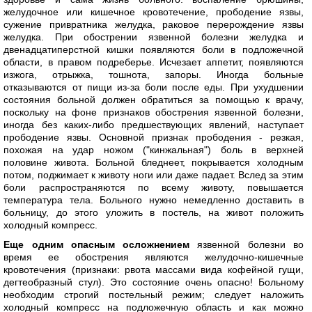
желудочное или кишечное кровотечение, прободение язвы,
сужение привратника желудка, раковое перерождение язвы
желудка. При обострении язвенной болезни желудка и
двенадцатиперстной кишки появляются боли в подложечной
области, в правом подреберье. Исчезает аппетит, появляются
изжога, отрыжка, тошнота, запоры. Иногда больные
отказываются от пищи из-за боли после еды. При ухудшении
состояния больной должен обратиться за помощью к врачу,
поскольку на фоне признаков обострения язвенной болезни,
иногда без каких-либо предшествующих явлений, наступает
прободение язвы. Основной признак прободения - резкая,
похожая на удар ножом ("кинжальная") боль в верхней
половине живота. Больной бледнеет, покрывается холодным
потом, поджимает к животу ноги или даже падает. Вслед за этим
боли распространяются по всему животу, повышается
температура тела. Больного нужно немедленно доставить в
больницу, до этого уложить в постель, на живот положить
холодный компресс.
Еще одним опасным осложнением
язвенной болезни во
время ее обострения являются желудочно-кишечные
кровотечения (признаки: рвота массами вида кофейной гущи,
дегтеобразный стул). Это состояние очень опасно! Больному
необходим строгий постельный режим; следует наложить
холодный компресс на подложечную область и как можно