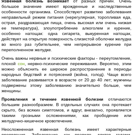
Язвенная болезнь возникает
от разных причин. Очень
большое значение имеют врожденные и наследственные
особенности организма. Способствуют развитию заболевания
неправильный режим питания (нерегулярная, торопливая еда,
острая, раздражающая пища, очень высокая или очень низкая
ее температура), злоупотребление алкоголем и курение,
особенно натощак: одна сигарета, выкуренная натощак,
действует на открытую поверхность слизистой оболочки желудка
во много раз губительнее, чем непрерывное курение при
переполненном желудке.
Очень важны нервные и психические факторы - переутомление,
плохой
сон
, нервно-психические переживания. Вероятно, этим
можно объяснить ее широкое распространение в периоды
народных бедствий и потрясений (война, голод). Чаще всего
заболевание развивается в возрасте от 20 до 40 лет; мужчины
подвержены этому заболеванию значительно больше, чем
женщины.
Проявления и течение язвенной болезни
отличаются
большим разнообразием. В отдельных случаях она протекает
скрыто, без всяких симптомов, и вдруг, внезапно, проявляется
такими грозными осложнениями, как прободение или
желудочно-кишечное кровотечение.
Неосложненная язвенная болезнь имеет характерные
проявления. Заболевание, как правило, длится годами,