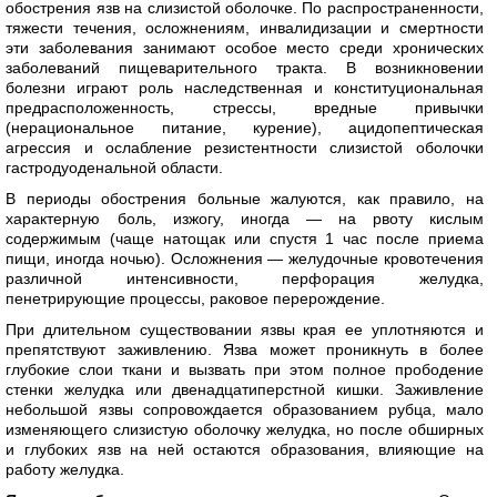
обострения язв на слизистой оболочке. По распространенности,
тяжести течения, осложнениям, инвалидизации и смертности
эти заболевания занимают особое место среди хронических
заболеваний пищеварительного тракта. В возникновении
болезни играют роль наследственная и конституциональная
предрасположенность, стрессы, вредные привычки
(нерациональное питание, курение), ацидопептическая
агрессия и ослабление резистентности слизистой оболочки
гастродуоденальной области.
В периоды обострения больные жалуются, как правило, на
характерную боль, изжогу, иногда — на рвоту кислым
содержимым (чаще натощак или спустя 1 час после приема
пищи, иногда ночью). Осложнения — желудочные кровотечения
различной интенсивности, перфорация желудка,
пенетрирующие процессы, раковое перерождение.
При длительном существовании язвы края ее уплотняются и
препятствуют заживлению. Язва может проникнуть в более
глубокие слои ткани и вызвать при этом полное прободение
стенки желудка или двенадцатиперстной кишки. Заживление
небольшой язвы сопровождается образованием рубца, мало
изменяющего слизистую оболочку желудка, но после обширных
и глубоких язв на ней остаются образования, влияющие на
работу желудка.