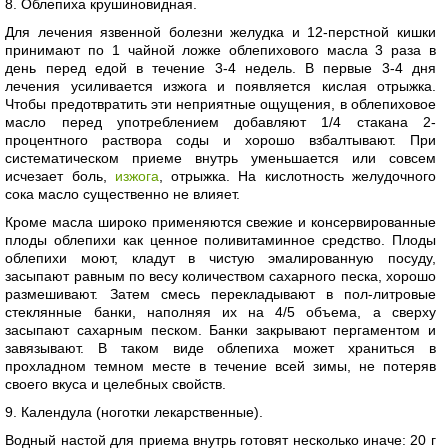
8. Облепиха крушиновидная.
Для лечения язвенной болезни желудка и 12-перстной кишки
принимают по 1 чайной ложке облепихового масла 3 раза в
день перед едой в течение 3-4 недель. В первые 3-4 дня
лечения усиливается изжога и появляется кислая отрыжка.
Чтобы предотвратить эти неприятные ощущения, в облепиховое
масло перед употреблением добавляют 1/4 стакана 2-
процентного раствора соды и хорошо взбалтывают. При
систематическом приеме внутрь уменьшается или совсем
исчезает боль,
изжога
, отрыжка. На кислотность желудочного
сока масло существенно не влияет.
Кроме масла широко применяются свежие и консервированные
плоды облепихи как ценное поливитаминное средство. Плоды
облепихи моют, кладут в чистую эмалированную посуду,
засыпают равным по весу количеством сахарного песка, хорошо
размешивают. Затем смесь перекладывают в пол-литровые
стеклянные банки, наполняя их на 4/5 объема, а сверху
засыпают сахарным песком. Банки закрывают пергаментом и
завязывают. В таком виде облепиха может храниться в
прохладном темном месте в течение всей зимы, не потеряв
своего вкуса и целебных свойств.
9. Календула (ноготки лекарственные).
Водный настой для приема внутрь готовят несколько иначе: 20 г