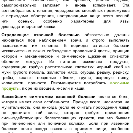
самопроизвольно затихает и вновь вспыхивает. Эта
волнообразность течения, чередование спокойных промежутков
с периодами обострения, наступающими чаще всего весной
или осенью, особенно характерны для язвы
двенадцатиперстной кишки.
Страдающие язвенной болезнью
обязательно должны
находиться под наблюдением врача и строго выполнять
назначаемое им лечение. В периоды затишья болезни
исключительно важно соблюдение правильной диеты, принцип
которой - механическое и химическое щажение слизистой
оболочки желудка. Из питания исключают продукты,
содержащие грубую растительную клетчатку: черный хлеб из
муки грубого помола, жилистое мясо, огурцы, редьку, редиску,
грибы, кислые незрелые яблоки, груши, жареную пищу,
копчености, пряности. Рекомендуется потреблять
молочные
продукты
, пюре из овощей, кисели и каши.
Важнейшим симптомом язвенной болезни
является боль,
которая имеет свои особенности. Прежде всего, несмотря на
мучительность, она никогда (если не считать прободения язвы)
не достигает той силы, которая требует применения
сильнодействующих болеутоляющих средств, как это бывает
при печеночной или почечной коликах. Боли при язвенной
болезни почти всегда связаны с приемом пищи, особенно