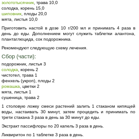
золототысячник
, трава 10,0
солодка, корень 15,0
шиповник
, плоды 20,0
мята, листья 10,0
Приготовить настой в дозе 10 г/200 мл и принимать 4 раза в
день до еды. Дополнением могут служить таблетки алантона,
плантаглюцида, сок подорожника.
Рекомендуют следующую схему лечения.
Сбор (части):
подорожник, листья 3
солодка
, корень 2
чистотел, трава 1
фенхель (укроп), плоды 2
ромашка
, цветки 2
мята, листья 1
сушеница, трава 2
1 столовую ложку смеси растений залить 1 стаканом кипящей
воды, настаивать 30 минут, затем процедить и принимать по
трети стакана 3 раза в день за 30 минут до еды.
Экстракт пассифлоры по 20 капель 3 раза в день.
Ликвиритон по 1 таблетке 3 раза в день.