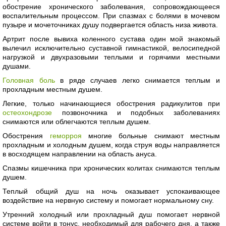
обострение хронического заболевания, сопровождающееся
воспалительным процессом. При спазмах с болями в мочевом
пузыре и мочеточниках душу подвергается область низа живота.
Артрит после вывиха коленного сустава один мой знакомый
вылечил исключительно суставной гимнастикой, велосипедной
нагрузкой и двухразовыми теплыми и горячими местными
душами.
Головная боль
в ряде случаев легко снимается теплым и
прохладным местным душем.
Легкие, только начинающиеся обострения радикулитов при
остеохондрозе
позвоночника и подобных заболеваниях
снимаются или облегчаются теплым душем.
Обострения
геморроя
многие больные снимают местным
прохладным и холодным душем, когда струя воды направляется
в восходящем направлении на область ануса.
Спазмы кишечника при хронических колитах снимаются теплым
душем.
Теплый общий душ на ночь оказывает успокаивающее
воздействие на нервную систему и помогает нормальному сну.
Утренний холодный или прохладный душ помогает нервной
системе войти в тонус, необходимый для рабочего дня, а также