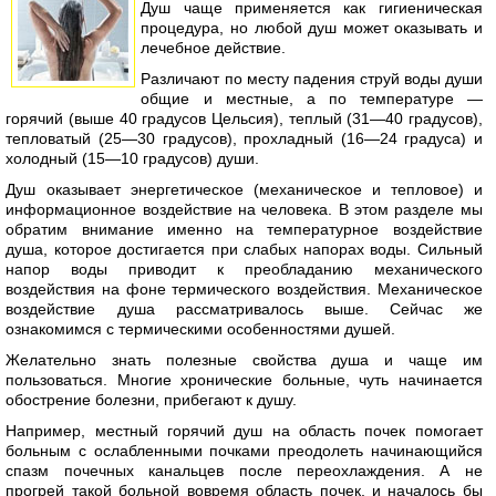
Душ чаще применяется как гигиеническая
процедура, но любой душ может оказывать и
лечебное действие.
Различают по месту падения струй воды души
общие и местные, а по температуре —
горячий (выше 40 градусов Цельсия), теплый (31—40 градусов),
тепловатый (25—30 градусов), прохладный (16—24 градуса) и
холодный (15—10 градусов) души.
Душ оказывает энергетическое (механическое и тепловое) и
информационное воздействие на человека. В этом разделе мы
обратим внимание именно на температурное воздействие
душа, которое достигается при слабых напорах воды. Сильный
напор воды приводит к преобладанию механического
воздействия на фоне термического воздействия. Механическое
воздействие душа рассматривалось выше. Сейчас же
ознакомимся с термическими особенностями душей.
Желательно знать полезные свойства душа и чаще им
пользоваться. Многие хронические больные, чуть начинается
обострение болезни, прибегают к душу.
Например, местный горячий душ на область почек помогает
больным с ослабленными почками преодолеть начинающийся
спазм почечных канальцев после переохлаждения. А не
прогрей такой больной вовремя область почек, и началось бы