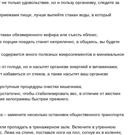
не только удовольствие, но и пользу организму, следите за
приемами пищи, лучше выпейте стакан воды, в который
 стакан обезжиренного кефира или съесть яблоко;
е порции поедать станет неприлично, а общаясь, вы будете
ем содержится много полезных микроэлементов и минимальное
с от голода, но и насытят организм энергией и витаминами;
 избавиться от отеков, а также насытят ваш организм
доступные процедуры очистки кишечника;
статочно, чтобы стабилизировать вес, в отличие от жестких
ние килограммы быстрее прежнего.
ота – замените несколько остановок общественного транспорта
ь или пропадать в тренажерном зале. Включите в утреннюю
Лежа на спине, поставьте ноги на пол, согнув их в коленях,