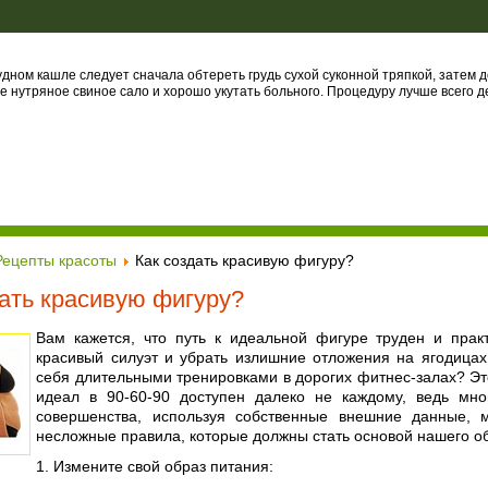
ном кашле следует сначала обтереть грудь сухой суконной тряпкой, затем д
 нутряное свиное сало и хорошо укутать больного. Процедуру лучше всего де
Рецепты красоты
Как создать красивую фигуру?
дать красивую фигуру?
Вам кажется, что путь к идеальной фигуре труден и прак
красивый силуэт и убрать излишние отложения на ягодицах
себя длительными тренировками в дорогих фитнес-залах? Это 
идеал в 90-60-90 доступен далеко не каждому, ведь мно
совершенства, используя собственные внешние данные, 
несложные правила, которые должны стать основой нашего о
1. Измените свой образ питания: