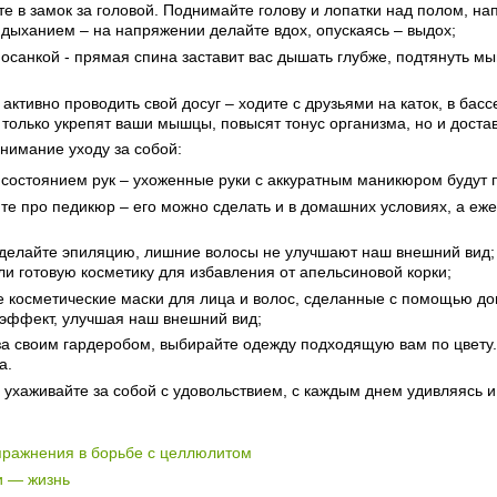
те в замок за головой. Поднимайте голову и лопатки над полом, 
 дыханием – на напряжении делайте вдох, опускаясь – выдох;
 осанкой - прямая спина заставит вас дышать глубже, подтянуть 
 активно проводить свой досуг – ходите с друзьями на каток, в басс
 только укрепят ваши мышцы, повысят тонус организма, но и доста
внимание уходу за собой:
 состоянием рук – ухоженные руки с аккуратным маникюром будут 
те про педикюр – его можно сделать и в домашних условиях, а еж
 делайте эпиляцию, лишние волосы не улучшают наш внешний вид;
ли готовую косметику для избавления от апельсиновой корки;
 косметические маски для лица и волос, сделанные с помощью до
эффект, улучшая наш внешний вид;
за своим гардеробом, выбирайте одежду подходящую вам по цвету.
а.
 ухаживайте за собой с удовольствием, с каждым днем удивляясь 
пражнения в борьбе с целлюлитом
и — жизнь