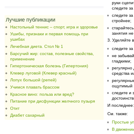
руки сцепи
следите за
следите за
Лучшие публикации
стройнее;
Настольный теннис – спорт, игра и здоровье
старайтесь
занятия не
Ушибы, признаки и первая помощь при
ушибах
3. Уделяйте 
Лечебная диета. Стол № 1
следите за
Барсучий жир: состав, полезные свойства,
не забывай
применение
гладкими;
Гипертоническая болезнь (Гипертония)
регулярно
Клевер луговой (Клевер красный)
средства и
Лопух большой (репей)
регулярные
ощутимый 
Учимся плавать брассом
следите и 
Красное вино: польза или вред?
достоинств
Питание при дисфункции желчного пузыря
И последнее:
Отит
См. также:
Диабет сахарный
Простые у
В движени