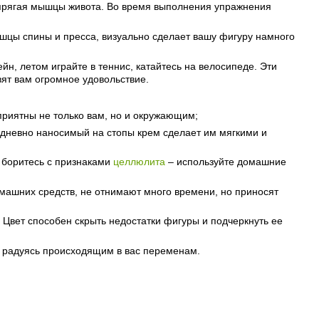
напрягая мышцы живота. Во время выполнения упражнения
мышцы спины и пресса, визуально сделает вашу фигуру намного
ейн, летом играйте в теннис, катайтесь на велосипеде. Эти
вят вам огромное удовольствие.
приятны не только вам, но и окружающим;
едневно наносимый на стопы крем сделает им мягкими и
 боритесь с признаками
целлюлита
– используйте домашние
машних средств, не отнимают много времени, но приносят
 Цвет способен скрыть недостатки фигуры и подчеркнуть ее
и радуясь происходящим в вас переменам.