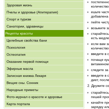
постепенно
Здоровая жизнь
количество
ешьте част
Пчелы и здоровье (Апитерапия)
добавлена 
Спорт и туризм
пейте чист
Санатории, здравницы
возьмите з
Рецепты красоты
старайтесь
есть медл
Целебные свойства бани
если вам з
Психология
количество
введите в 
Остеопатия
почаще ку
Оказание первой помощи
витамином
Эфирные масла
следите за
введите в 
Записная книжка Лекаря
диет, посл
Вещие сны. Сонник
2. Дружите с
Народные приметы
старайтесь
пешей прог
Фото-журнал о красоте и здоровье
качайте пр
Карта портала
зарядку ил