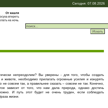
Сегодня: 07.08.2026
От кашля
осуха втереть
лать на ночь.
тически непреодолим? Вы уверены - для того, чтобы создать
 и животе, необходимо прилагать огромные усилия и изнурять
не совсем так, а правильнее сказать – совсем не так. Конечно,
гое зависит от того, что нам дала природа, однако достичь
можно. И путь этот будет не очень труден, если соблюдать
браза жизни.