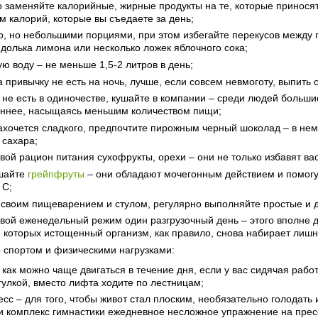
 заменяйте калорийные, жирные продукты на те, которые приносят 
м калорий, которые вы съедаете за день;
о, но небольшими порциями, при этом избегайте перекусов между 
долька лимона или несколько ложек яблочного сока;
ую воду – не меньше 1,5-2 литров в день;
а привычку не есть на ночь, лучше, если совсем невмоготу, выпить
 не есть в одиночестве, кушайте в компании – среди людей больши
еннее, насыщаясь меньшим количеством пищи;
ахочется сладкого, предпочтите пирожным черный шоколад – в н
 сахара;
свой рацион питания сухофрукты, орехи – они не только избавят ва
шайте
грейпфруты
– они обладают мочегонным действием и помогут
 С;
 своим пищеварением и стулом, регулярно выполняйте простые и 
свой еженедельный режим один разгрузочный день – этого вполне до
е которых истощенный организм, как правило, снова набирает лиш
о спортом и физическими нагрузками:
 как можно чаще двигаться в течение дня, если у вас сидячая раб
улкой, вместо лифта ходите по лестницам;
есс – для того, чтобы живот стал плоским, необязательно голодат
и комплекс гимнастики ежедневное несложное упражнение на пресс. 