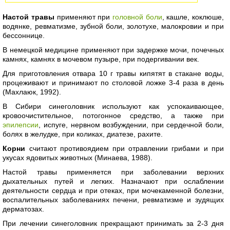
Настой травы
применяют при
головной боли
, кашле, коклюше,
водянке, ревматизме, зубной боли, золотухе, малокровии и при
бессоннице.
В немецкой медицине применяют при задержке мочи, почечных
камнях, камнях в мочевом пузыре, при подергивании век.
Для приготовления отвара 10 г травы кипятят в стакане воды,
процеживают и принимают по столовой ложке 3-4 раза в день
(Махлаюк, 1992).
В Сибири синеголовник используют как успокаивающее,
кровоочистительное, потогонное средство, а также при
эпилепсии
, испуге, нервном возбуждении, при сердечной боли,
болях в желудке, при коликах, диатезе, рахите.
Корни
считают противоядием при отравлении грибами и при
укусах ядовитых животных (Минаева, 1988).
Настой травы применяется при заболевании верхних
дыхательных путей и легких. Назначают при ослаблении
деятельности сердца и при отеках, при мочекаменной болезни,
воспалительных заболеваниях печени, ревматизме и зудящих
дерматозах.
При лечении синеголовник прекращают принимать за 2-3 дня