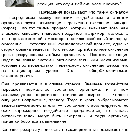
реакция, что служит ей сигналом к началу?
Наблюдения показывают, что таким сигналом
— посредником между внешним воздействием и ответом
организма служит активизация перекисного окисления липидов
(жиров). Это тот самый процесс, который вызывает всем нам
знакомое скисание пищевых продуктов, например, молока. С
тех пор как в земной атмосфере появился свободный кислород,
окисление — естественный физиологический процесс, одна из
сторон обмена веществ. Но с тех же пор избыточное окисление
грозит разрушением любым организмам. Поэтому эволюция
наделила живые системы антиокислительными механизмами,
которые противодействуют перекисному окислению, держат его
на стационарном уровне. Это — общебиологическая
закономерность.
Она проявляется и в случае стресса. Внешнее воздействие
нарушает нормальное состояние организма, и в нем
активизируется перекисное окисление жиров — человек
ощущает напряжение, тревогу. Тогда в кровь выбрасываются
вещества—антиокислители — состояние стабилизируется, но
если стрессорное воздействие продолжается, то запасы
антиокислителей могут быть исчерпаны, и тогда организму
придется бороться за выживание.
Конечно, резервы у него есть, но эксперименты показывают, что