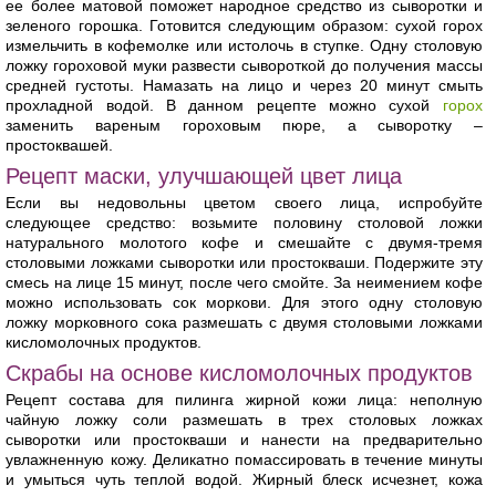
ее более матовой поможет народное средство из сыворотки и
зеленого горошка. Готовится следующим образом: сухой горох
измельчить в кофемолке или истолочь в ступке. Одну столовую
ложку гороховой муки развести сывороткой до получения массы
средней густоты. Намазать на лицо и через 20 минут смыть
прохладной водой. В данном рецепте можно сухой
горох
заменить вареным гороховым пюре, а сыворотку –
простоквашей.
Рецепт маски, улучшающей цвет лица
Если вы недовольны цветом своего лица, испробуйте
следующее средство: возьмите половину столовой ложки
натурального молотого кофе и смешайте с двумя-тремя
столовыми ложками сыворотки или простокваши. Подержите эту
смесь на лице 15 минут, после чего смойте. За неимением кофе
можно использовать сок моркови. Для этого одну столовую
ложку морковного сока размешать с двумя столовыми ложками
кисломолочных продуктов.
Скрабы на основе кисломолочных продуктов
Рецепт состава для пилинга жирной кожи лица: неполную
чайную ложку соли размешать в трех столовых ложках
сыворотки или простокваши и нанести на предварительно
увлажненную кожу. Деликатно помассировать в течение минуты
и умыться чуть теплой водой. Жирный блеск исчезнет, кожа