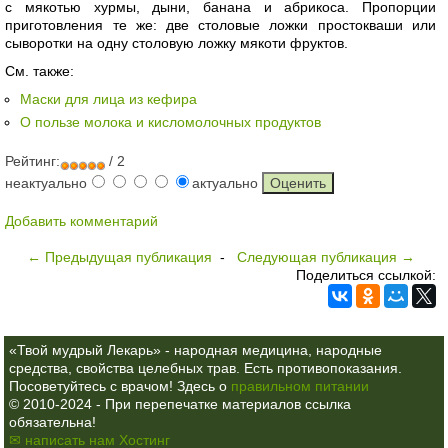
с мякотью хурмы, дыни, банана и абрикоса. Пропорции
приготовления те же: две столовые ложки простокваши или
сыворотки на одну столовую ложку мякоти фруктов.
См. также:
Маски для лица из кефира
О пользе молока и кисломолочных продуктов
Рейтинг:
/ 2
неактуально
актуально
Добавить комментарий
← Предыдущая публикация
-
Следующая публикация →
Поделиться ссылкой:
«Твой мудрый Лекарь» - народная медицина, народные
средства, свойства целебных трав. Есть противопоказания.
Посоветуйтесь с врачом! Здесь о
правильном питании
© 2010-2024 - При перепечатке материалов ссылка
обязательна!
✉ написать нам
Хостинг