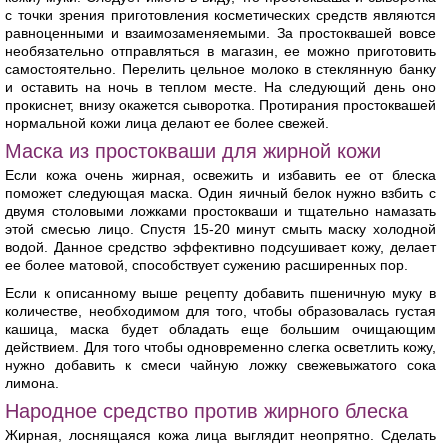
с точки зрения приготовления косметических средств являются
равноценными и взаимозаменяемыми. За простоквашей вовсе
необязательно отправляться в магазин, ее можно приготовить
самостоятельно. Перелить цельное молоко в стеклянную банку
и оставить на ночь в теплом месте. На следующий день оно
прокиснет, внизу окажется сыворотка. Протирания простоквашей
нормальной кожи лица делают ее более свежей.
Маска из простокваши для жирной кожи
Если кожа очень жирная, освежить и избавить ее от блеска
поможет следующая маска. Один яичный белок нужно взбить с
двумя столовыми ложками простокваши и тщательно намазать
этой смесью лицо. Спустя 15-20 минут смыть маску холодной
водой. Данное средство эффективно подсушивает кожу, делает
ее более матовой, способствует сужению расширенных пор.
Если к описанному выше рецепту добавить пшеничную муку в
количестве, необходимом для того, чтобы образовалась густая
кашица, маска будет обладать еще большим очищающим
действием. Для того чтобы одновременно слегка осветлить кожу,
нужно добавить к смеси чайную ложку свежевыжатого сока
лимона.
Народное средство против жирного блеска
Жирная, лоснящаяся кожа лица выглядит неопрятно. Сделать