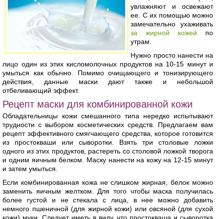
увлажняют и освежают
ее. С их помощью можно
замечательно ухаживать
за жирной кожей
по
утрам.
Нужно просто нанести на
лицо один из этих кисломолочных продуктов на 10-15 минут и
умыться как обычно. Помимо очищающего и тонизирующего
действия, данные маски дают также и небольшой
отбеливающий эффект.
Рецепт маски для комбинированной кожи
Обладательницы кожи смешанного типа нередко испытывают
трудности с выбором косметических средств. Предлагаем вам
рецепт эффективного смягчающего средства, которое готовится
из простокваши или сыворотки. Взять три столовые ложки
одного из этих продуктов, растереть со столовой ложкой творога
и одним яичным белком. Маску нанести на кожу на 12-15 минут
и затем умыться.
Если комбинированная кожа не слишком жирная, белок можно
заменить яичным желтком. Для того чтобы маска получилась
более густой и не стекала с лица, в нее можно добавить
немного пшеничной (для жирной кожи) или овсяной (для сухой
кожи) муки. Следует иметь в виду, что простокваша и сыворотка