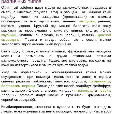
различных типов
Отличный эффект дают маски из кисломолочных продуктов в
смеси с мякотью фруктов, ягод и овощей. Так, жирной коже
подойдут маски из сыворотки (простокваши) со спелым
помидором, тертым картофелем, зеленью
петрушки
, ревеня,
щавеля, укропа. Круглый год можно баловать свою кожу
масками из простокваши с мякотью вишни, кислых яблок,
клубники
, малины, винограда, киви, рябины, калины,
красной
смородины
. Фрукты и ягоды, собранные в сезон, можно
заморозить впрок небольшими порциями.
Взять одну столовую ложку ягодной, фруктовой или овощной
массы и размешать с двумя столовыми ложками
кисломолочного продукта. Тщательно растереть, наложить на
кожу на четверть часа и умыться чуть теплой водой.
Уход за нормальной и комбинированной кожей можно
осуществлять при помощи кисломолочных масок с тертым
свежим редисом, кабачками, капустой, огурцом,
баклажаном
,
болгарским перцем
. Также для этих целей подойдут грейпфрут,
киви, сладкое яблоко, апельсин, мандарин,
виноград
и
персик
.
Хороший эффект дадут маски с брусникой, крыжовником,
черной смородиной.
Комбинированная, склонная к сухости кожа будет выглядеть
лучше, если ухаживать за ней с помощью кисломолочных масок