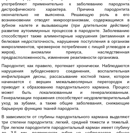
употребляют применительно к заболеванию пародонта
дистрофического характера. Причина пародонтита
окончательно не выяснена. Решающую роль в его
возникновении отводят микроорганизмам, содержащимся в
зубном налете и вызывающим (при длительном действии)
развитие аутоиммунных процессов в пародонте. Заболеванию
способствуют также алиментарные нарушения (витаминная и
белковая недостаточность, нарушение поступления в организм
микроэлементов, чрезмерное потребление с пищей углеводов и
жиров), аномалии прикуса, наследственная
предрасположенность, изменение реактивности организма.
Пародонтит, как правило, протекает хронически. Наблюдаются
нарушения зубодесневого соединения, воспалительная
инфильтрация десны, рассасывание костной ткани, которое
начинается с вершин межальвеолярных перегородок и
приводит к образованию пародонтального кармана. Процесс
может быть локализованным и генерализованным.
Генерализации поражения способствуют неудовлетворительный
уход за зубами, а также общие заболевания, снижающие
барьерную функцию тканей пародонта.
В зависимости от глубины пародонтального кармана выделяют
три степени пародонтита: легкий, средней тяжести и тяжелый.
При легком пародонтите пародонтальный карман имеет глубину
до 3,5 мм, подвижности зубов не наблюдается, общее