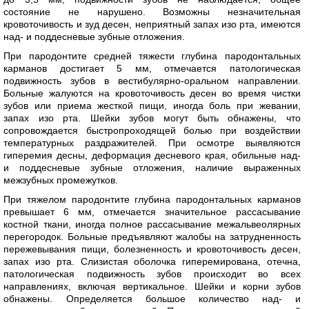
состояние не нарушено. Возможны незначительная
кровоточивость и зуд десен, неприятный запах изо рта, имеются
над- и поддесневые зубные отложения.
При пародонтите средней тяжести глубина пародонтальных
карманов достигает 5 мм, отмечается патологическая
подвижность зубов в вестибулярно-оральном направлении.
Больные жалуются на кровоточивость десен во время чистки
зубов или приема жесткой пищи, иногда боль при жевании,
запах изо рта. Шейки зубов могут быть обнажены, что
сопровождается быстропроходящей болью при воздействии
температурных раздражителей. При осмотре выявляются
гиперемия десны, деформация десневого края, обильные над-
и поддесневые зубные отложения, наличие выраженных
межзубных промежутков.
При тяжелом пародонтите глубина пародонтальных карманов
превышает 6 мм, отмечается значительное рассасывание
костной ткани, иногда полное рассасывание межальвеолярных
перегородок. Больные предъявляют жалобы на затрудненность
пережевывания пищи, болезненность и кровоточивость десен,
запах изо рта. Слизистая оболочка гиперемирована, отечна,
патологическая подвижность зубов происходит во всех
направлениях, включая вертикальное. Шейки и корни зубов
обнажены. Определяется большое количество над- и