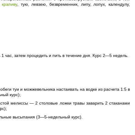
,
крапиву
, тую, левзею, безвременник, липу, лопух, календулу,
1 час, затем процедить и пить в течение дня. Курс 2—5 недель.
обеги туи и можжевельника настаивать на водке из расчета 1:5 в
ный курс);
астой мелиссы — 2 столовые ложки травы заварить 2 стаканами
рс);
ельные высыпания (3—5-недельный курс).