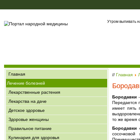
Утром выпивать н
Главная
//
Главная
Лечение болезней
Бородав
Лекарственные растения
Бородавки
-
Лекарства на даче
Передается 
имеет пять 
Детское здоровье
выздоровлен
Здоровье женщины
то же время 
Бородавки 
Правильное питание
сосочковой 
Кулинария для здоровья
Преимуществе