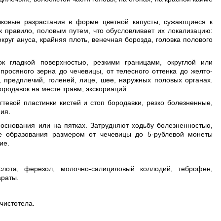
ковые разрастания в форме цветной капусты, сужающиеся к
ак правило, половым путем, что обусловливает их локализацию:
круг ануса, крайняя плоть, венечная борозда, головка полового
 гладкой поверхностью, резкими границами, округлой или
росяного зерна до чечевицы, от телесного оттенка до желто-
, предплечий, голеней, лице, шее, наружных половых органах.
родавок на месте травм, экскориаций.
тевой пластинки кистей и стоп бородавки, резко болезненные,
ия.
основания или на пятках. Затрудняют ходьбу болезненностью,
е образования размером от чечевицы до 5-рублевой монеты
ие.
ислота, ферезол, молочно-салициловый коллодий, теброфен,
араты.
чистотела.