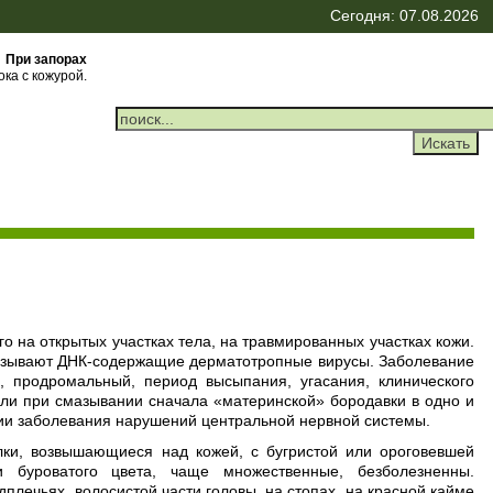
Сегодня: 07.08.2026
При запорах
ка с кожурой.
 на открытых участках тела, на травмированных участках кожи.
вызывают ДНК-содержащие дерматотропные вирусы. Заболевание
, продромальный, период высыпания, угасания, клинического
ли при смазывании сначала «материнской» бородавки в одно и
итии заболевания нарушений центральной нервной системы.
лки, возвышающиеся над кожей, с бугристой или ороговевшей
и буроватого цвета, чаще множественные, безболезненны.
дплечьях, волосистой части головы, на стопах, на красной кайме