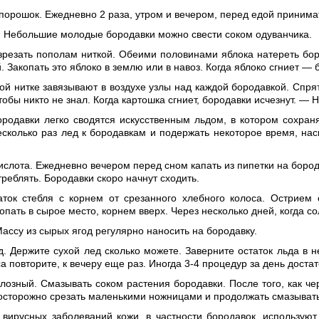
 порошок. Ежедневно 2 раза, утром и вечером, перед едой приним
. Небольшие молодые бородавки можно свести соком одуванчика.
зрезать пополам ниткой. Обеими половинами яблока натереть бор
й. Закопать это яблоко в землю или в навоз. Когда яблоко сгниет —
ой нитке завязывают в воздухе узлы над каждой бородавкой. Спря
чтобы никто не знал. Когда картошка сгниет, бородавки исчезнут. — 
ородавки легко сводятся искусственным льдом, в котором сохран
сколько раз лед к бородавкам и подержать некоторое время, нас
кислота. Ежедневно вечером перед сном капать из пипетки на боро
треблять. Бородавки скоро начнут сходить.
таток стебля с корнем от срезанного хлебного колоса. Острием
опать в сырое место, корнем вверх. Через несколько дней, когда со
Массу из сырых ягод регулярно наносить на бородавку.
д. Держите сухой лед сколько можете. Заверните остаток льда в 
са повторите, к вечеру еще раз. Иногда 3-4 процедур за день доста
лозный. Смазывать соком растения бородавки. После того, как че
сторожно срезать маленькими ножницами и продолжать смазывать 
 вирусных заболеваний кожи, в частности бородавок, используют