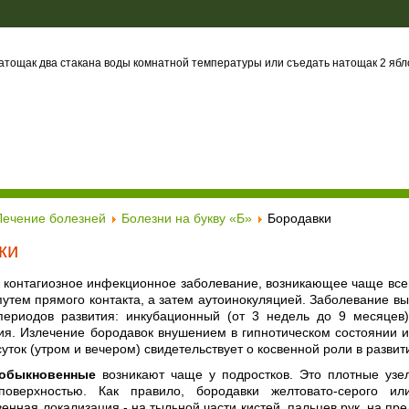
атощак два стакана воды комнатной температуры или съедать натощак 2 ябло
Лечение болезней
Болезни на букву «Б»
Бородавки
ки
 контагиозное инфекционное заболевание, возникающее чаще всего
путем прямого контакта, а затем аутоинокуляцией. Заболевание 
периодов развития: инкубационный (от 3 недель до 9 месяцев)
ия. Излечение бородавок внушением в гипнотическом состоянии и
суток (утром и вечером) свидетельствует о косвенной роли в разв
обыкновенные
возникают чаще у подростков. Это плотные узе
поверхностью. Как правило, бородавки желтовато-серого ил
нная локализация - на тыльной части кистей, пальцев рук, на пре