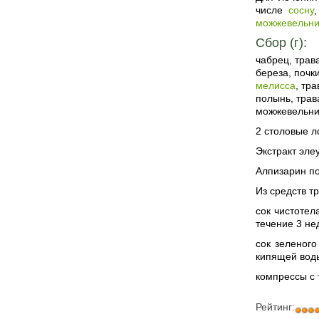
числе
сосну
можжевельни
Сбор (г):
чабрец, трав
береза, почк
мелисса
, тра
полынь, трав
можжевельник
2 столовые л
Экстракт эле
Алпизарин по 
Из средств 
сок чистотел
течение 3 не
сок зеленого
кипящей воды
компрессы с
Рейтинг: