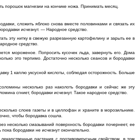
ать порошок магнезии на кончике ножа. Принимать месяц.
одавки, сложить яблоко снова вместе половинками и связать их
 бородавки исчезнут. — Народное средство.
тать эту нитку в свежую разрезанную картофелину и зарыть ее в
Народное средство.
яется мороженое. Попросить кусочек льда, завернуть его. Дома
колько это терпимо. Достаточно несколько сеансов и бородавки
давку 1 каплю уксусной кислоты, соблюдая осторожность. Больше
 соломины несколько раз наколоть бородавки и сейчас же эту
ломина сгниет, бородавки исчезнут. Такое народное средство.
несколько слоев газеты и в целлофан и храните в морозильнике.
точно, чтобы бородавка сошла.
рез несколько смазываний поверхность бородавки почернеет, ее
пока бородавки не исчезнут окончательно.
 лекарственные растения с противовирусным свойством, в том