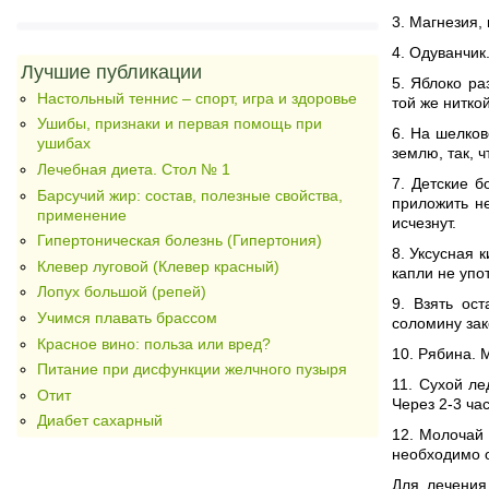
3. Магнезия,
4. Одуванчик
Лучшие публикации
5. Яблоко ра
Настольный теннис – спорт, игра и здоровье
той же нитко
Ушибы, признаки и первая помощь при
6. На шелков
ушибах
землю, так, 
Лечебная диета. Стол № 1
7. Детские б
Барсучий жир: состав, полезные свойства,
приложить не
применение
исчезнут.
Гипертоническая болезнь (Гипертония)
8. Уксусная 
Клевер луговой (Клевер красный)
капли не упо
Лопух большой (репей)
9. Взять ос
Учимся плавать брассом
соломину зак
Красное вино: польза или вред?
10. Рябина. 
Питание при дисфункции желчного пузыря
11. Сухой ле
Отит
Через 2-3 ча
Диабет сахарный
12. Молочай 
необходимо о
Для лечения