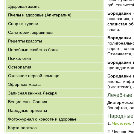
губ, слизист
Здоровая жизнь
Бородавки 
Пчелы и здоровье (Апитерапия)
основанию, о
Спорт и туризм
слизистая об
члена.
Санатории, здравницы
Бородавки 
Рецепты красоты
полигональн
серого, сле
Целебные свойства бани
Отмечается, 
Психология
Бородавки 
Остеопатия
приподнимаю
Оказание первой помощи
Бородавки 
иногда инфи
Эфирные масла
(гигантские)
Записная книжка Лекаря
Лечебные
Вещие сны. Сонник
Диатермокоа
бонафтон, ок
Народные приметы
Народные 
Фото-журнал о красоте и здоровье
1.
Чистотел
.
Карта портала
2. Чеснок. Е