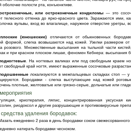
ой оболочке полости рта, конъюнктиве.
остроконечные, или остроконечные кондиломы
— это сосоч
т телесного оттенка до ярко-красного цвета. Заражаются ими, к
олочка вульвы, вход во влагалище, наружное отверстие уретры, во
плоские (юношеские)
отличаются от обыкновенных бородавок
ой формой, слегка возвышаются над кожей. Узелки размером от п
гка розового. Множественные высыпания на тыльной части кистей
как и при красном плоском лишае, феномен Кебнера: высыпания бо
подногтевые
. На ногтевых валиках или под свободным краем ног
т свободный край ногтя, имеют выраженные сосочковые разрастан
подошвенные
локализуются в межпальцевых складках стоп — у 
цируются. Бородавки - слегка выступающие над кожей роговы
, очень плотные, желтоватые или грязно-серые, дольчатые или гладк
 мероприятия
гуляция, криотерапия, ляпис, концентрированная уксусная к
солин, риодоксол и другие разрушающие и противовирусные преп
средства удаления бородавок:
 Мазать ежедневно 2 раза в день бородавки соком свежесорванного 
жедневно натирать бородавки чесноком.