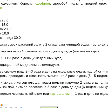
, одуванчик, березу,
подофилл
, зверобой, полынь, грецкий орех
к
.
а 25,0
и 15,0
ва 20,0
а 10,0
, ягоды 30,0
ожки смеси растений залить 2 стаканами кипящей воды, настаивать 
утерококка по 40 капель утром и днем до еды (месячный курс).
0,1 г 3 раза в день (2-недельный курс).
традиционной медицины рекомендуем:
а в свежем виде 2—3 раза в день на отдельные очаги; настойка — п
дель, процедить и смазывать высыпания 2 раза в день (3—5-недель
 инжира, листьев плюща, травы полыни наружно 2 раза в день; н
 как чай, пить по полстакана 3 раза в день до еды (6-недельный ку
 тертым чесноком, яблоком или
картофелем
— 1 раз в день на отд
/ 5