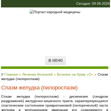
Сегодня: 09.08.2026
☰ МЕНЮ
//
Главная
Лечение болезней
Болезни на букву «С»
Спазм
желудка (пилороспазм)
Спазм желудка (пилороспазм)
Спазм желудка (пилороспазм) - дискинезия (синдром
раздражения) желудочно-кишечного тракта, характеризующаяся
спастическим состоянием привратниковой (пилорической) части
желудка и затруднением эвакуации его содержимого в