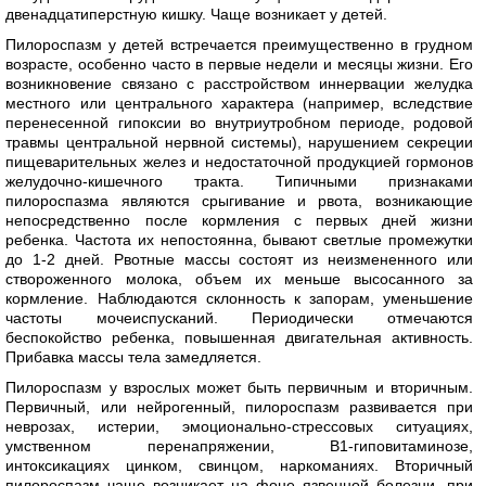
двенадцатиперстную кишку. Чаще возникает у детей.
Пилороспазм у детей встречается преимущественно в грудном
возрасте, особенно часто в первые недели и месяцы жизни. Его
возникновение связано с расстройством иннервации желудка
местного или центрального характера (например, вследствие
перенесенной гипоксии во внутриутробном периоде, родовой
травмы центральной нервной системы), нарушением секреции
пищеварительных желез и недостаточной продукцией гормонов
желудочно-кишечного тракта. Типичными признаками
пилороспазма являются срыгивание и рвота, возникающие
непосредственно после кормления с первых дней жизни
ребенка. Частота их непостоянна, бывают светлые промежутки
до 1-2 дней. Рвотные массы состоят из неизмененного или
створоженного молока, объем их меньше высосанного за
кормление. Наблюдаются склонность к запорам, уменьшение
частоты мочеиспусканий. Периодически отмечаются
беспокойство ребенка, повышенная двигательная активность.
Прибавка массы тела замедляется.
Пилороспазм у взрослых может быть первичным и вторичным.
Первичный, или нейрогенный, пилороспазм развивается при
неврозах, истерии, эмоционально-стрессовых ситуациях,
умственном перенапряжении, В1-гиповитаминозе,
интоксикациях цинком, свинцом, наркоманиях. Вторичный
пилороспазм чаще возникает на фоне язвенной болезни, при