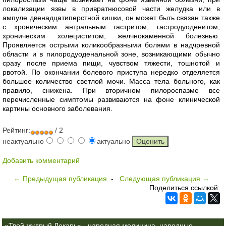
локализации язвы в привратнюсовой части желудка или в
ампуле двенадцатиперстной кишки, он может быть связан также
с хроническим антральным гастритом, гастродуоденитом,
хроническим холециститом, желчнокаменной болезнью.
Проявляется острыми коликообразными болями в надчревной
области и в пилородуоденальной зоне, возникающими обычно
сразу после приема пищи, чувством тяжести, тошнотой и
рвотой. По окончании болевого приступа нередко отделяется
большое количество светлой мочи. Масса тела больного, как
правило, снижена. При вторичном пилороспазме все
перечисленные симптомы развиваются на фоне клинической
картины основного заболевания.
Рейтинг:
/ 2
неактуально
актуально
Добавить комментарий
← Предыдущая публикация
-
Следующая публикация →
Поделиться ссылкой:
«Твой мудрый Лекарь» - народная медицина, народные