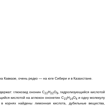
на Кавказе, очень редко — на юге Сибири и в Казахстане.
одержат: глюкозид ононин С
Н
О
, гидролизующийся кислотой
22
22
9
щийся кислотой на аглюкон ононетин С
Н
О
и одну молекулу
15
14
4
, в корнях найдены лимонная кислота, дубильные вещества,