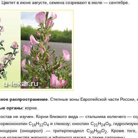
 Цветет в июне августе, семена созревают в июле — сентябре.
ское распространение
. Степные зоны Европейской части России, 
ые органы
: корни.
остав не изучен. Корни близкого вида — стальника колючего — с
формононэтин С
Н
О
и глюкозу; оноспин С
Н
О
, гидролизую
16
12
4
21
24
9
оноцерин (оноцерол) — тритерпендиол С
Н
О
. Кроме того
30
50
2
ые количества жирного и эфирного масел, а также сапонины.