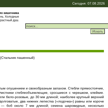
Сегодня: 07.08.2026
ях кишечника
ень. Холодные
трастный душ.
 (Стальник пашенный)
стым опушением и своеобразным запахом. Стебли прямостоячие,
илистники стеблеобъемлющие, сросшиеся с черешком, клейкие.
 или бело-розовые, до 30 мм длиной; наиболее крупный верхний
долговатые, два нижних лепестка («лодочка») равны или короче
д — боб около 7 мм длиной; семена шаровидные, несколько