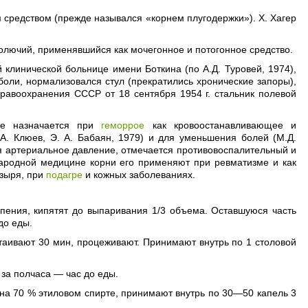
 средством (прежде назывался «корнем плугодержки»). X. Хагер
 колючий, применявшийся как мочегонное и потогонное средство.
 клинической больнице имени Боткина (по А.Д. Туровей, 1974),
боли, нормализовался стул (прекратились хронические запоры),
равоохранения СССР от 18 сентября 1954 г. стальник полевой
рте назначается при
геморрое
как кровоостанавливающее и
А. Клюев, Э. А. Бабаян, 1979) и для уменьшения болей (М.Д.
я артериальное давление, отмечается противовоспалительный и
народной медицине корни его применяют при ревматизме и как
узыря, при
подагре
и кожных заболеваниях.
ипения, кипятят до выпаривания 1/3 объема. Оставшуюся часть
до еды.
настаивают 30 мин, процеживают. Принимают внутрь по 1 столовой
 за полчаса — час до еды.
 на 70 % этиловом спирте, принимают внутрь по 30—50 капель 3