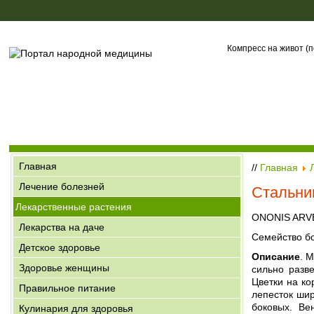
Компресс на живот (п
Главная
//
Главная
Лечение болезней
Стальни
Лекарственные растения
ONONIS ARVE
Лекарства на даче
Семейство 
Детское здоровье
Описание
. 
Здоровье женщины
сильно разв
Цветки на ко
Правильное питание
лепесток шир
боковых. Ве
Кулинария для здоровья