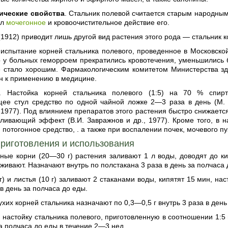
ические свойства
. Стальник полевой считается старым народным
ал
мочегонное
и кровоочистительное действие его.
 (1912) приводит лишь другой вид растения этого рода — стальник
испытание корней стальника полевого, проведенное в Московской
о у больных геморроем прекратились кровотечения, уменьшились 
е стало хорошим. Фармакологическим комитетом Министерства зд
н к применению в медицине.
. Настойка корней стальника полевого (1:5) на 70 % спи
ее стул средство по одной чайной ложке 2—3 раза в день (М. 
1977). Под влиянием препаратов этого растения быстро снижаетс
вливающий эффект (В.И. Завражнов и др., 1977). Кроме того, в 
 потогонное средство, . а также при воспалении почек, мочевого п
риготовления и использования
нные корни (20—30 г) растения заливают 1 л воды, доводят до к
живают. Назначают внутрь по полстакана 3 раза в день за полчаса 
 г) и листья (10 г) заливают 2 стаканами воды, кипятят 15 мин, 
 в день за полчаса до еды.
ухих корней стальника назначают по 0,3—0,5 г внутрь 3 раза в день
 настойку стальника полевого, приготовленную в соотношении 1:5
за полчаса до еды в течение 2—3 нед.