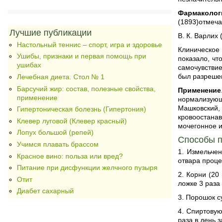
Фармаколог
(1893)отмеч
Лучшие публикации
В. К. Варлих
Настольный теннис – спорт, игра и здоровье
Клиническое 
Ушибы, признаки и первая помощь при
показало, чт
ушибах
самочувстви
был разреше
Лечебная диета. Стол № 1
Барсучий жир: состав, полезные свойства,
Применение
применение
нормализующ
Машковский, 
Гипертоническая болезнь (Гипертония)
кровоостана
Клевер луговой (Клевер красный)
мочегонное и
Лопух большой (репей)
Способы п
Учимся плавать брассом
1. Измельче
Красное вино: польза или вред?
отвара проце
Питание при дисфункции желчного пузыря
2. Корни (20
Отит
ложке 3 раза
Диабет сахарный
3. Порошок с
4. Спиртовую
раза в день 