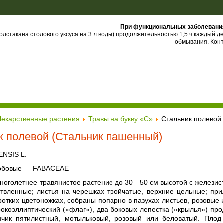
При функциональных заболевани
олстакана столового уксуса на 3 л воды) продолжительностью 1,5 ч каждый д
обмывания. Кон
Лекарственные растения
Травы на букву «С»
Стальник полевой
к полевой (Стальник пашенный)
NSIS L.
бобовые — FABACEAE
Многолетнее травянистое растение до 30—50 см высотой с желези
етвленные; листья на черешках тройчатые, верхние цельные; пр
ротких цветоножках, собраны попарно в пазухах листьев, розовые
окоэллиптический («флаг»), два боковых лепестка («крылья») про
нчик пятилистный, мотыльковый, розовый или беловатый. Пло