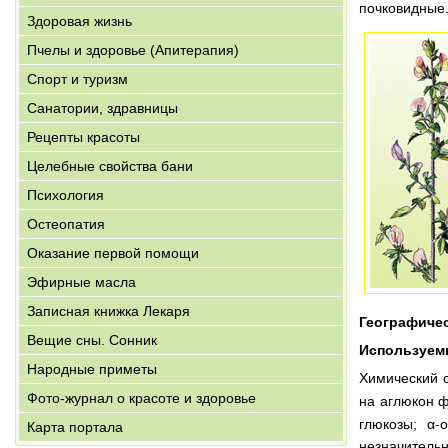
почковидные.
Здоровая жизнь
Пчелы и здоровье (Апитерапия)
Спорт и туризм
Санатории, здравницы
Рецепты красоты
Целебные свойства бани
Психология
Остеопатия
Оказание первой помощи
Эфирные масла
Записная книжка Лекаря
Географиче
Вещие сны. Сонник
Используем
Народные приметы
Химический с
Фото-журнал о красоте и здоровье
на аглюкон 
глюкозы; α-
Карта портала
незначительн