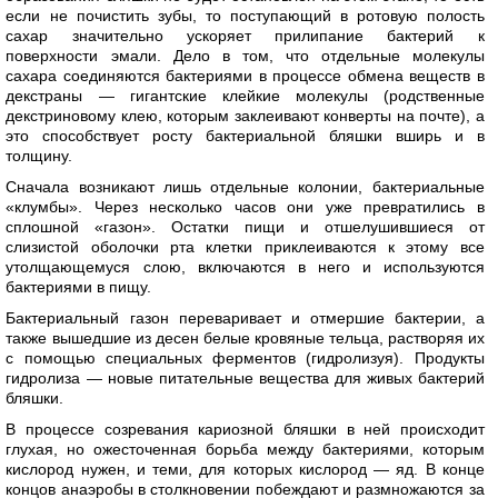
если не почистить зубы, то поступающий в ротовую полость
сахар значительно ускоряет прилипание бактерий к
поверхности эмали. Дело в том, что отдельные молекулы
сахара соединяются бактериями в процессе обмена веществ в
декстраны — гигантские клейкие молекулы (родственные
декстриновому клею, которым заклеивают конверты на почте), а
это способствует росту бактериальной бляшки вширь и в
толщину.
Сначала возникают лишь отдельные колонии, бактериальные
«клумбы». Через несколько часов они уже превратились в
сплошной «газон». Остатки пищи и отшелушившиеся от
слизистой оболочки рта клетки приклеиваются к этому все
утолщающемуся слою, включаются в него и используются
бактериями в пищу.
Бактериальный газон переваривает и отмершие бактерии, а
также вышедшие из десен белые кровяные тельца, растворяя их
с помощью специальных ферментов (гидролизуя). Продукты
гидролиза — новые питательные вещества для живых бактерий
бляшки.
В процессе созревания кариозной бляшки в ней происходит
глухая, но ожесточенная борьба между бактериями, которым
кислород нужен, и теми, для которых кислород — яд. В конце
концов анаэробы в столкновении побеждают и размножаются за