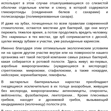
используют в этом случае отшелушивающиеся со слизистой
оболочки отдельные клетки и слюну, в которой содержатся
гликоиротоиды (соединения белков с сахарами) и
полисахариды (полимеризованные сахара).
И даже на зубах, почищенных по всем правилам современной
стоматологии, остаются местечки для бактерий, где они могут
пережить тяжелое время, а потом продолжать вредить человеку.
Это «карманы» в тех местах, где зуб соприкасается с десной,
щелки между зубами и участки, уже разъеденные кариесом.
Именно благодаря этим оптимальным экологическим условиям
ни на одном другом участке внутри или на поверхности нашего
организма нет такой пестрой компании самых разных бактерий,
какая собирается в ротовой полости. Здесь живут, во-первых,
аэробные микроорганизмы (нуждающиеся в кислороде):
стрептококки. микрококки, стафилококки, а также нокардии,
нейссерии, коринебактерии, гемофилы.
В застарелых бактериальных наростах преобладают
гнездящиеся исключительно в их толще анаэробные, живущие
без кислорода, микроорганизмы: актиномицеты, спирохеты,
вейлонеллы, фузобактерии, леитотрихии... Кроме плесневых
грибков, находят и дрожжевой грибок, вызывающий
кандидамикоз (молочницу) полости рта.
В этих джунглях микроскопической флоры живет и своя фауна