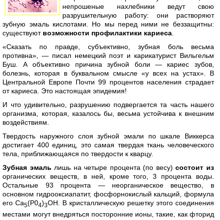
непрошеные нахлебники ведут свою
разрушительную работу: они растворяют
зубную эмаль кислотами. Но мы перед ними не беззащитны:
существуют
возможности профилактики кариеса
.
«Сказать по правде, субъективно, зубная боль весьма
противна», — писал немецкий поэт и карикатурист Вильгельм
Буш. А объективно причина зубной боли — кариес зубов,
болезнь, которая в буквальном смысле «у всех на устах». В
Центральной Европе Почти 99 процентов населения страдает
от кариеса. Это настоящая эпидемия!
И что удивительно, разрушению подвергается та часть нашего
организма, которая, казалось бы, весьма устойчива к внешним
воздействиям.
Твердость наружного слоя зубной эмали по шкале Виккерса
достигает 400 единиц, это самая твердая ткань человеческого
тела, приближающаяся по твердости к кварцу.
Зубная эмаль
лишь на четыре процента (по весу)
состоит из
органических веществ, в ней, кроме того, 3 процента воды.
Остальные 93 процента — неорганическое вещество, в
основном гидрооксиапатит, фосфорнокислый кальций, формула
его Са
(Р0
)
ОН. В кристаллическую решетку этого соединения
5
4
3
местами могут внедряться посторонние ионы, такие, как фторид