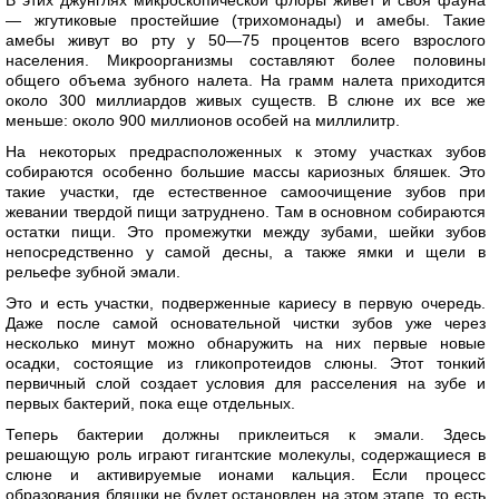
— жгутиковые простейшие (трихомонады) и амебы. Такие
амебы живут во рту у 50—75 процентов всего взрослого
населения. Микроорганизмы составляют более половины
общего объема зубного налета. На грамм налета приходится
около 300 миллиардов живых существ. В слюне их все же
меньше: около 900 миллионов особей на миллилитр.
На некоторых предрасположенных к этому участках зубов
собираются особенно большие массы кариозных бляшек. Это
такие участки, где естественное самоочищение зубов при
жевании твердой пищи затруднено. Там в основном собираются
остатки пищи. Это промежутки между зубами, шейки зубов
непосредственно у самой десны, а также ямки и щели в
рельефе зубной эмали.
Это и есть участки, подверженные кариесу в первую очередь.
Даже после самой основательной чистки зубов уже через
несколько минут можно обнаружить на них первые новые
осадки, состоящие из гликопротеидов слюны. Этот тонкий
первичный слой создает условия для расселения на зубе и
первых бактерий, пока еще отдельных.
Теперь бактерии должны приклеиться к эмали. Здесь
решающую роль играют гигантские молекулы, содержащиеся в
слюне и активируемые ионами кальция. Если процесс
образования бляшки не будет остановлен на этом этапе, то есть