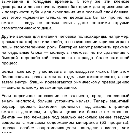
выживание в голодные времена. К тому же эти клейкие
декстраны и леваны очень нужны бактериям для приклеивания
к поверхности зуба и для скрепления их в плотный слой бляшки.
Без этого «цемента» бляшка не держалась бы так прочно на
эмали — ведь ее нельзя смыть даже жесткими струями
стоматологического душа.
Другие важные для питания человека полисахариды, например,
крахмал картофеля или хлеба, в возникновении кариеса играют
лишь второстепенную роль. Бактерии могут разложить крахмал
на отдельные блоки — молекулы глюкозы, но по сравнению с
быстрой переработкой сахара это гораздо более затяжной
процесс.
Белки тоже могут участвовать в производстве кислот. При этом
белок сначала разлагается на отдельные аминокислоты, а они
затем внутри бляшки подвергаются химическому превращению
— окислительному дезаминированию.
Если первичное поражение не залечено, вред, нанесенный
эмали кислотой, больше устранить нельзя. Теперь защитный
барьер прорван. Бактерии проникают под эмаль, к границе
эмали с дентином, и зубная щетка им больше не страшна.
Дентин — это лежащее под эмалью несколько менее твердое
вещество с меньшим содержанием минералов (63 процента),
гораздо слабее сопротивляющееся нападению кислот, чем
эмаль.