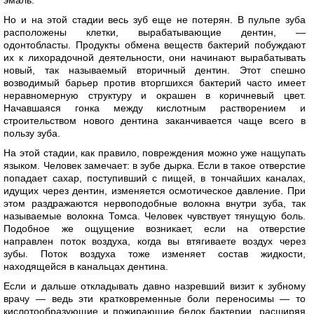
Но и на этой стадии весь зуб еще не потерян. В пульпе зуба
расположены клетки, вырабатывающие дентин, —
одонтобласты. Продукты обмена веществ бактерий побуждают
их к лихорадочной деятельности, они начинают вырабатывать
новый, так называемый вторичный дентин. Этот спешно
возводимый барьер против вторгшихся бактерий часто имеет
неравномерную структуру и окрашен в коричневый цвет.
Начавшаяся гонка между кислотным растворением и
строительством нового дентина заканчивается чаще всего в
пользу зуба.
На этой стадии, как правило, повреждения можно уже нащупать
языком. Человек замечает: в зубе дырка. Если в такое отверстие
попадает сахар, поступивший с пищей, в тончайших каналах,
идущих через дентин, изменяется осмотическое давление. При
этом раздражаются нервоподобные волокна внутри зуба, так
называемые волокна Томса. Человек чувствует тянущую боль.
Подобное же ощущение возникает, если на отверстие
направлен поток воздуха, когда вы втягиваете воздух через
зубы. Поток воздуха тоже изменяет состав жидкости,
находящейся в канальцах дентина.
Если и дальше откладывать давно назревший визит к зубному
врачу — ведь эти кратковременные боли переносимы — то
кислотообразующие и пожирающие белок бактерии, расширяя