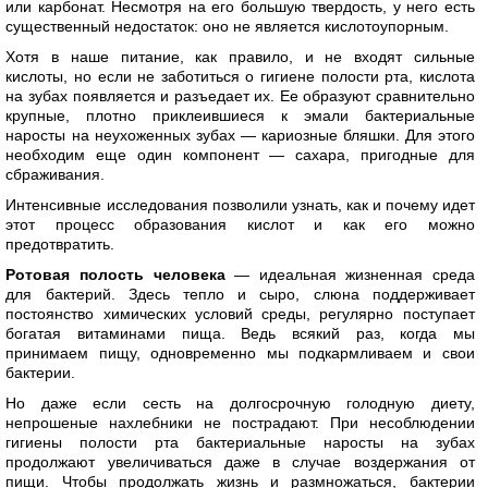
или карбонат. Несмотря на его большую твердость, у него есть
существенный недостаток: оно не является кислотоупорным.
Хотя в наше питание, как правило, и не входят сильные
кислоты, но если не заботиться о гигиене полости рта, кислота
на зубах появляется и разъедает их. Ее образуют сравнительно
крупные, плотно приклеившиеся к эмали бактериальные
наросты на неухоженных зубах — кариозные бляшки. Для этого
необходим еще один компонент — сахара, пригодные для
сбраживания.
Интенсивные исследования позволили узнать, как и почему идет
этот процесс образования кислот и как его можно
предотвратить.
Ротовая полость человека
— идеальная жизненная среда
для бактерий. Здесь тепло и сыро, слюна поддерживает
постоянство химических условий среды, регулярно поступает
богатая витаминами пища. Ведь всякий раз, когда мы
принимаем пищу, одновременно мы подкармливаем и свои
бактерии.
Но даже если сесть на долгосрочную голодную диету,
непрошеные нахлебники не пострадают. При несоблюдении
гигиены полости рта бактериальные наросты на зубах
продолжают увеличиваться даже в случае воздержания от
пищи. Чтобы продолжать жизнь и размножаться, бактерии