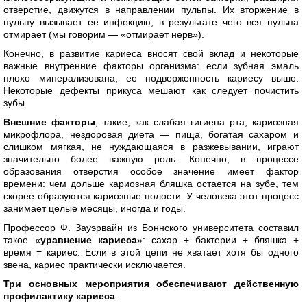
отверстие, движутся в направлении пульпы. Их вторжение в
пульпу вызывает ее инфекцию, в результате чего вся пульпа
отмирает (мы говорим — «отмирает нерв»).
Конечно, в развитие кариеса вносят свой вклад и некоторые
важные внутренние факторы организма: если зубная эмаль
плохо минерализована, ее подверженность кариесу выше.
Некоторые дефекты прикуса мешают как следует почистить
зубы.
Внешние факторы
, такие, как слабая гигиена рта, кариозная
микрофлора, нездоровая диета — пища, богатая сахаром и
слишком мягкая, не нуждающаяся в разжевывании, играют
значительно более важную роль. Конечно, в процессе
образования отверстия особое значение имеет фактор
времени: чем дольше кариозная бляшка остается на зубе, тем
скорее образуются кариозные полости. У человека этот процесс
занимает целые месяцы, иногда и годы.
Профессор Ф. Зауэрвайн из Боннского университета составил
такое «
уравнение кариеса
»: сахар + бактерии + бляшка +
время = кариес. Если в этой цепи не хватает хотя бы одного
звена, кариес практически исключается.
Три основных мероприятия обеспечивают действенную
профилактику кариеса
.