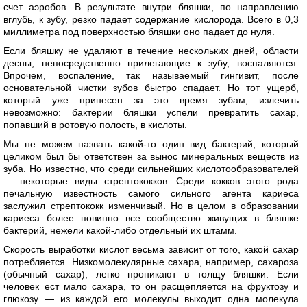
счет аэробов. В результате внутри бляшки, по направлению
вглубь, к зубу, резко падает содержание кислорода. Всего в 0,3
миллиметра под поверхностью бляшки оно падает до нуля.
Если бляшку не удаляют в течение нескольких дней, области
десны, непосредственно прилегающие к зубу, воспаляются.
Впрочем, воспаление, так называемый гингивит, после
основательной чистки зубов быстро спадает. Но тот ущерб,
который уже принесен за это время зубам, излечить
невозможно: бактерии бляшки успели превратить сахар,
попавший в ротовую полость, в кислоты.
Мы не можем назвать какой-то один вид бактерий, который
целиком был бы ответствен за вынос минеральных веществ из
зуба. Но известно, что среди сильнейших кислотообразователей
— некоторые виды стрептококков. Среди кокков этого рода
печальную известность самого сильного агента кариеса
заслужил стрептококк изменчивый. Но в целом в образовании
кариеса более повинно все сообщество живущих в бляшке
бактерий, нежели какой-либо отдельный их штамм.
Скорость выработки кислот весьма зависит от того, какой сахар
потребляется. Низкомолекулярные сахара, например, сахароза
(обычный сахар), легко проникают в толщу бляшки. Если
человек ест мало сахара, то он расщепляется на фруктозу и
глюкозу — из каждой его молекулы выходит одна молекула