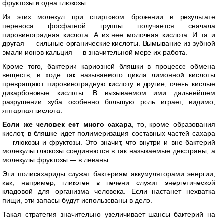
фруктозы и одна глюкозы.
Из этих молекул при спиртовом брожении в результате
переноса фосфатной группы получается сначала
пировиноградная кислота. А из нее молочная кислота. И та и
другая — сильные органические кислоты. Вымывание из зубной
эмали ионов кальция — в значительной мере их работа.
Кроме того, бактерии кариозной бляшки в процессе обмена
веществ, в ходе так называемого цикла лимонной кислоты
превращают пировиноградную кислоту в другие, очень кислые
дикарбоновые кислоты. В вызываемом ими дальнейшем
разрушении зуба особенно большую роль играет, видимо,
янтарная кислота.
Если же человек ест много сахара
, то, кроме образования
кислот, в бляшке идет полимеризация составных частей сахара
— глюкозы и фруктозы. Это значит, что внутри и вне бактерий
молекулы глюкозы соединяются в так называемые декстраны, а
молекулы фруктозы — в леваны.
Эти полисахариды служат бактериям аккумуляторами энергии,
как, например, гликоген в печени служит энергетической
кладовой для организма человека. Если настанет нехватка
пищи, эти запасы будут использованы в дело.
Такая стратегия значительно увеличивает шансы бактерий на