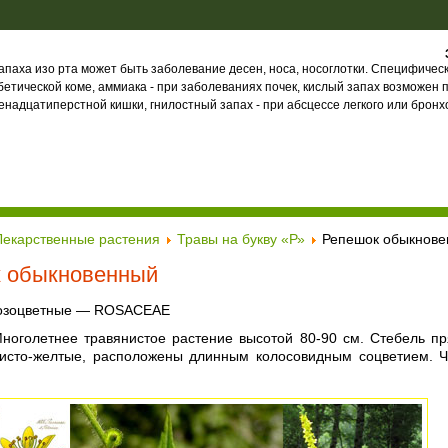
паха изо рта может быть заболевание десен, носа, носоглотки. Специфическ
бетической коме, аммиака - при заболеваниях почек, кислый запах возможен 
енадцатиперстной кишки, гнилостный запах - при абсцессе легкого или бронх
Лекарственные растения
Травы на букву «Р»
Репешок обыкнов
 обыкновенный
розоцветные — ROSACEAE
Многолетнее травянистое растение высотой 80-90 см. Стебель п
тисто-желтые, расположены длинным колосовидным соцветием. 