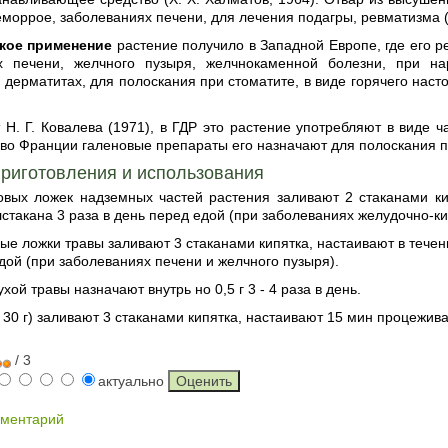
еморрое, заболеваниях печени, для лечения подагры, ревматизма (Б
кое применение
растение получило в Западной Европе, где его р
х печени, желчного пузыря, желчнокаменной болезни, при н
 дерматитах, для полоскания при стоматите, в виде горячего наст
 Н. Г. Ковалева (1971), в ГДР это растение употребляют в виде
 во Франции галеновые препараты его назначают для полоскания п
риготовления и использования
ловых ложек надземных частей растения заливают 2 стаканами ки
лстакана 3 раза в день перед едой (при заболеваниях желудочно-ки
вые ложки травы заливают 3 стаканами кипятка, настаивают в тече
дой (при заболеваниях печени и желчного пузыря).
хой травы назначают внутрь но 0,5 г 3 - 4 раза в день.
 - 30 г) заливают 3 стаканами кипятка, настаивают 15 мин процежив
/ 3
актуально
мментарий