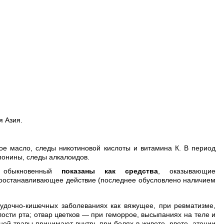
я Азия.
ое масло, следы никотиновой кислоты и витамина К. В период
понины, следы алкалоидов.
 обыкновенный
показаны как средства
, оказывающие
воостанавливающее действие (последнее обусловлено наличием
удочно-кишечных заболеваниях как вяжущее, при ревматизме,
ости рта; отвар цветков — при геморрое, высыпаниях на теле и
ной травы принимают внутрь при болях в животе, рвоте, атонии