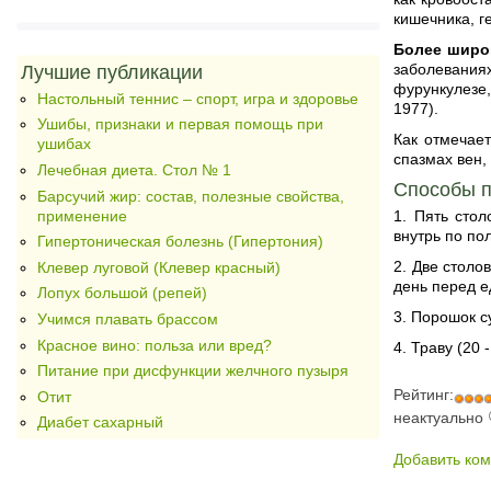
кишечника, г
Более широ
заболевания
Лучшие публикации
фурункулезе,
Настольный теннис – спорт, игра и здоровье
1977).
Ушибы, признаки и первая помощь при
Как отмечает
ушибах
спазмах вен,
Лечебная диета. Стол № 1
Способы п
Барсучий жир: состав, полезные свойства,
применение
1. Пять сто
внутрь по по
Гипертоническая болезнь (Гипертония)
2. Две столо
Клевер луговой (Клевер красный)
день перед е
Лопух большой (репей)
3. Порошок су
Учимся плавать брассом
Красное вино: польза или вред?
4. Траву (20
Питание при дисфункции желчного пузыря
Рейтинг:
Отит
неактуально
Диабет сахарный
Добавить ко