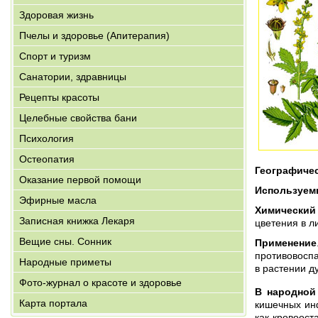
Здоровая жизнь
Пчелы и здоровье (Апитерапия)
Спорт и туризм
Санатории, здравницы
Рецепты красоты
Целебные свойства бани
Психология
Остеопатия
Географиче
Оказание первой помощи
Используем
Эфирные масла
Химический
Записная книжка Лекаря
цветения в л
Вещие сны. Сонник
Применение
противовосп
Народные приметы
в растении д
Фото-журнал о красоте и здоровье
В народной
Карта портала
кишечных инф
как кровоост