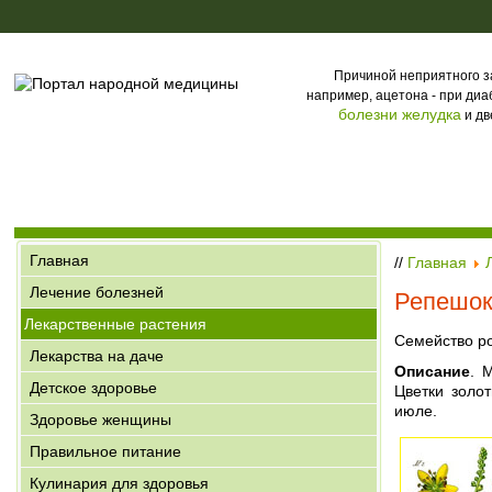
Причиной неприятного за
например, ацетона - при диа
болезни желудка
и дв
Главная
//
Главная
Лечение болезней
Репешок
Лекарственные растения
Семейство 
Лекарства на даче
Описание
. 
Детское здоровье
Цветки золо
июле.
Здоровье женщины
Правильное питание
Кулинария для здоровья