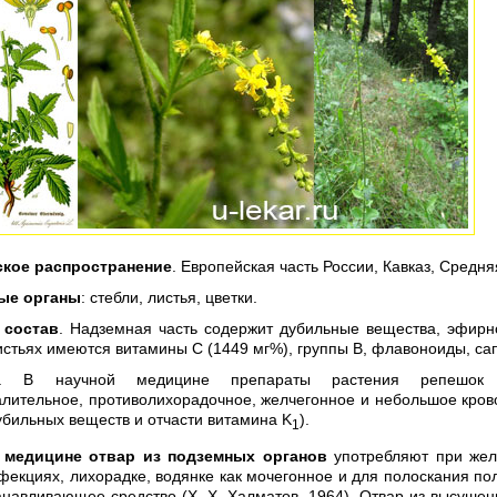
ское распространение
. Европейская часть России, Кавказ, Средня
ые органы
: стебли, листья, цветки.
 состав
. Надземная часть содержит дубильные вещества, эфирн
истьях имеются витамины С (1449 мг%), группы В, флавоноиды, са
. В научной медицине препараты растения репешок
алительное, противолихорадочное, желчегонное и небольшое кро
убильных веществ и отчасти витамина K
).
1
 медицине отвар из подземных органов
употребляют при жел
екциях, лихорадке, водянке как мочегонное и для полоскания пол
анавливающее средство (X. X. Халматов, 1964). Отвар из высушен