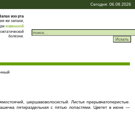
Сегодня: 06.08.2026
Запах изо рта
ие же запахи,
язвенной
при
оэктатической
болезни.
енный
рямостоячий, шершавоволосистый. Листья прерывчатоперистые.
Чашечка пятираздельная с пятью лопастями. Цветет в июне —