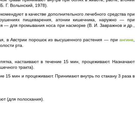
. Г. Волынский, 1978).
екомендуют в качестве дополнительного лечебного средства при
арушениях пищеварения, атонии кишечника, наружно — при
оя — для промывания носа при насморке (В. И. Завражнов и др.,
 чая, в Австрии порошок из высушенного растения — при
ангине
,
олости рта.
пятка, настаивают в течение 15 мин, процеживают. Назначают
шечного тракта).
ние 15 мин и процеживают. Принимают внутрь по стакану 3 раза в
ают (для полоскания).