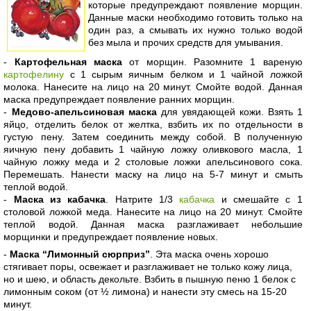
которые предупреждают появление морщин.
Данные маски необходимо готовить только на
один раз, а смывать их нужно только водой
без мыла и прочих средств для умывания.
-
Картофельная маска
от морщин. Разомните 1 вареную
картофелину
с 1 сырым яичным белком и 1 чайной ложкой
молока. Нанесите на лицо на 20 минут. Смойте водой. Данная
маска предупреждает появление ранних морщин.
-
Медово-апельсиновая маска
для увядающей кожи. Взять 1
яйцо, отделить белок от желтка, взбить их по отдельности в
густую пену. Затем соединить между собой. В полученную
яичную пену добавить 1 чайную ложку оливкового масла, 1
чайную ложку меда и 2 столовые ложки апельсинового сока.
Перемешать. Нанести маску на лицо на 5-7 минут и смыть
теплой водой.
-
Маска из кабачка
. Натрите 1/3
кабачка
и смешайте с 1
столовой ложкой меда. Нанесите на лицо на 20 минут. Смойте
теплой водой. Данная маска разглаживает небольшие
морщинки и предупреждает появление новых.
-
Маска “Лимонный сюрприз”
. Эта маска очень хорошо
стягивает поры, освежает и разглаживает не только кожу лица,
но и шею, и область декольте. Взбить в пышную пеню 1 белок с
лимонным соком (от ½ лимона) и нанести эту смесь на 15-20
минут.