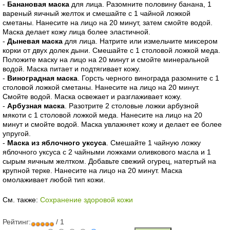
-
Банановая маска
для лица. Разомните половину банана, 1
вареный яичный желток и смешайте с 1 чайной ложкой
сметаны. Нанесите на лицо на 20 минут, затем смойте водой.
Маска делает кожу лица более эластичной.
-
Дыневая маска
для лица. Натрите или измельчите миксером
корки от двух долек дыни. Смешайте с 1 столовой ложкой меда.
Положите маску на лицо на 20 минут и смойте минеральной
водой. Маска питает и подтягивает кожу.
-
Виноградная маска
. Горсть черного винограда разомните с 1
столовой ложкой сметаны. Нанесите на лицо на 20 минут.
Смойте водой. Маска освежает и разглаживает кожу.
-
Арбузная маска
. Разотрите 2 столовые ложки арбузной
мякоти с 1 столовой ложкой меда. Нанесите на лицо на 20
минут и смойте водой. Маска увлажняет кожу и делает ее более
упругой.
-
Маска из яблочного уксуса
. Смешайте 1 чайную ложку
яблочного уксуса с 2 чайными ложками оливкового масла и 1
сырым яичным желтком. Добавьте свежий огурец, натертый на
крупной терке. Нанесите на лицо на 20 минут. Маска
омолаживает любой тип кожи.
См. также:
Сохранение здоровой кожи
Рейтинг:
/ 1