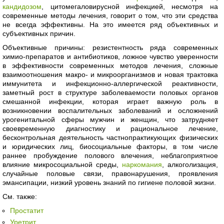
кандидозом
, цитомегаловирусной инфекцией, несмотря на
современные методы лечения, говорит о том, что эти средства
не всегда эффективны. На это имеется ряд объективных и
субъективных причин.
Объективные причины: резистентность ряда современных
химио-препаратов и антибиотиков, ложное чувство уверенности
в эффективности современных методов лечения, сложные
взаимоотношения макро- и микроорганизмов и новая трактовка
иммунитета и инфекционно-аллергической реактивности,
заметный рост в структуре заболеваемости половых органов
смешанной инфекции, которая играет важную роль в
возникновении воспалительных заболеваний и осложнений
урогенитальной сферы мужчин и женщин, что затрудняет
своевременную диагностику и рациональное лечение,
бесконтрольная деятельность частнопрактикующих физических
и юридических лиц, биосоциальные факторы, в том числе
раннее пробуждение полового влечения, неблагоприятное
влияние микросоциальной среды,
наркомания
, алкоголизация,
случайные половые связи, правонарушения, проявления
эмансипации, низкий уровень знаний по гигиене половой жизни.
См. также:
Простатит
Уретрит