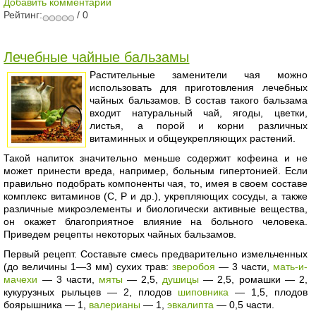
Добавить комментарий
Рейтинг:
/ 0
Лечебные чайные бальзамы
Растительные заменители чая можно
использовать для приготовления лечебных
чайных бальзамов. В состав такого бальзама
входит натуральный чай, ягоды, цветки,
листья, а порой и корни различных
витаминных и общеукрепляющих растений.
Такой напиток значительно меньше содержит кофеина и не
может принести вреда, например, больным гипертонией. Если
правильно подобрать компоненты чая, то, имея в своем составе
комплекс витаминов (С, Р и др.), укрепляющих сосуды, а также
различные микроэлементы и биологически активные вещества,
он окажет благоприятное влияние на больного человека.
Приведем рецепты некоторых чайных бальзамов.
Первый рецепт. Составьте смесь предварительно измельченных
(до величины 1—3 мм) сухих трав:
зверобоя
— 3 части,
мать-и-
мачехи
— 3 части,
мяты
— 2,5,
душицы
— 2,5, ромашки — 2,
кукурузных рыльцев — 2, плодов
шиповника
— 1,5, плодов
боярышника — 1,
валерианы
— 1,
эвкалипта
— 0,5 части.