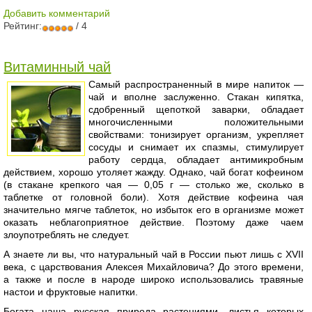
Добавить комментарий
Рейтинг:
/ 4
Витаминный чай
Самый распространенный в мире напиток —
чай и вполне заслуженно. Стакан кипятка,
сдобренный щепоткой заварки, обладает
многочисленными положительными
свойствами: тонизирует организм, укрепляет
сосуды и снимает их спазмы, стимулирует
работу сердца, обладает антимикробным
действием, хорошо утоляет жажду. Однако, чай богат кофеином
(в стакане крепкого чая — 0,05 г — столько же, сколько в
таблетке от головной боли). Хотя действие кофеина чая
значительно мягче таблеток, но избыток его в организме может
оказать неблагоприятное действие. Поэтому даже чаем
злоупотреблять не следует.
А знаете ли вы, что натуральный чай в России пьют лишь с XVII
века, с царствования Алексея Михайловича? До этого времени,
а также и после в народе широко использовались травяные
настои и фруктовые напитки.
Богата наша русская природа растениями, листья которых