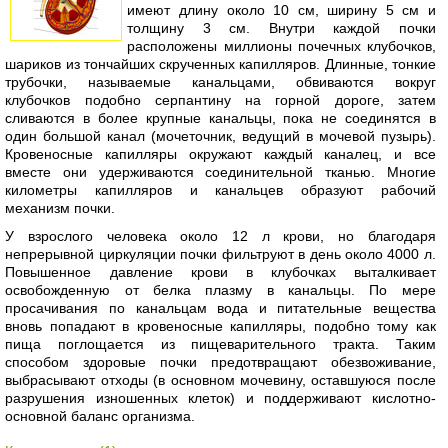
имеют длину около 10 см, ширину 5 см и
толщину 3 см. Внутри каждой почки
расположены миллионы почечных клубочков,
шариков из тончайших скрученных капилляров. Длинные, тонкие
трубочки, называемые канальцами, обвиваются вокруг
клубочков подобно серпантину на горной дороге, затем
сливаются в более крупные канальцы, пока не соединятся в
один большой канал (мочеточник, ведущий в мочевой пузырь).
Кровеносные капилляры окружают каждый каналец, и все
вместе они удерживаются соединительной тканью. Многие
километры капилляров и канальцев образуют рабочий
механизм почки.
У взрослого человека около 12 л крови, но благодаря
непрерывной циркуляции почки фильтруют в день около 4000 л.
Повышенное давление крови в клубочках выталкивает
освобожденную от белка плазму в канальцы. По мере
просачивания по канальцам вода и питательные вещества
вновь попадают в кровеносные капилляры, подобно тому как
пища поглощается из пищеварительного тракта. Таким
способом здоровые почки предотвращают обезвоживание,
выбрасывают отходы (в основном мочевину, оставшуюся после
разрушения изношенных клеток) и поддерживают кислотно-
основной баланс организма.