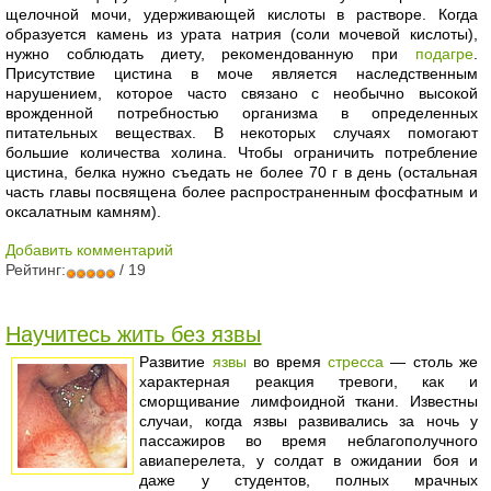
щелочной мочи, удерживающей кислоты в растворе. Когда
образуется камень из урата натрия (соли мочевой кислоты),
нужно соблюдать диету, рекомендованную при
подагре
.
Присутствие цистина в моче является наследственным
нарушением, которое часто связано с необычно высокой
врожденной потребностью организма в определенных
питательных веществах. В некоторых случаях помогают
большие количества холина. Чтобы ограничить потребление
цистина, белка нужно съедать не более 70 г в день (остальная
часть главы посвящена более распространенным фосфатным и
оксалатным камням).
Добавить комментарий
Рейтинг:
/ 19
Научитесь жить без язвы
Развитие
язвы
во время
стресса
— столь же
характерная реакция тревоги, как и
сморщивание лимфоидной ткани. Известны
случаи, когда язвы развивались за ночь у
пассажиров во время неблагополучного
авиаперелета, у солдат в ожидании боя и
даже у студентов, полных мрачных