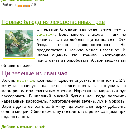
Рейтинг:
/ 9
Первые блюда из лекарственных трав
С первыми блюдами вам будет легче, чем с
салатами
. Ведь многое знакомо — щи из
крапивы, суп из лебеды, щи из щавеля. Эти
блюда очень распространены. Но
предлагается и кое-что менее известное. И
чтобы оценить это "кое-что" необходимо
приготовить и попробовать. А свой вердикт вы
объявите позже.
Щи зеленые из иван-чая
Зелень
иван-чая
, крапивы и щавеля опустить в кипяток на 2-3
минуты, откинуть на сито, нашинковать и потушить с
маргарином или сливочным маслом. Нарезанные морковь и лук
пассеровать. В кипящий мясной бульон или воду положить
нарезанный картофель, приготовленную зелень, лук и морковь.
Варить до готовности. За 5 минут до окончания варки добавить
соль и специи. Яйцо и сметану положить в тарелки со щами при
подаче на стол.
Добавить комментарий