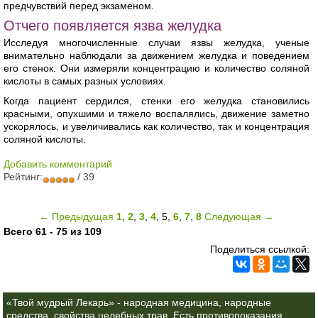
предчувствий перед экзаменом.
Отчего появляется язва желудка
Исследуя многочисленные случаи язвы желудка, ученые
внимательно наблюдали за движением желудка и поведением
его стенок. Они измеряли концентрацию и количество соляной
кислоты в самых разных условиях.
Когда пациент сердился, стенки его желудка становились
красными, опухшими и тяжело воспалялись, движение заметно
ускорялось, и увеличивались как количество, так и концентрация
соляной кислоты.
Добавить комментарий
Рейтинг:
/ 39
← Предыдущая
1
,
2
,
3
,
4
,
5
,
6
,
7
,
8
Следующая →
Всего 61 - 75 из 109
Поделиться ссылкой:
«Твой мудрый Лекарь» - народная медицина, народные
средства, свойства целебных трав. Есть противопоказания.