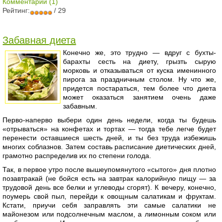
Комментарии (1)
Рейтинг:
/ 29
Забавная диета
Конечно же, это трудно — вдруг с бухты-
барахты сесть на диету, грызть сырую
морковь и отказываться от куска именинного
пирога за праздничным столом. Ну что же,
придется постараться, тем более что диета
может оказаться занятием очень даже
забавным.
Перво-наперво выбери один день недели, когда ты будешь
«отрываться» на конфетах и тортах — тогда тебе легче будет
перенести оставшиеся шесть дней, и ты без труда избежишь
многих соблазнов. Затем составь расписание диетических дней,
грамотно распределив их по степени голода.
Так, в первое утро после вышеупомянутого «сытого» дня плотно
позавтракай (не бойся есть на завтрак калорийную пищу — за
трудовой день все белки и углеводы сгорят). К вечеру, конечно,
поумерь свой пыл, перейди к овощным салатикам и фруктам.
Кстати, приучи себя заправлять эти самые салатики не
майонезом или подсолнечным маслом, а лимонным соком или