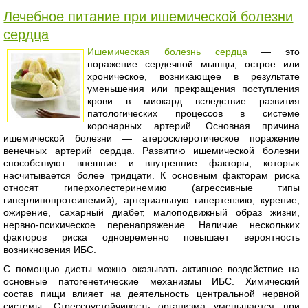
Лечебное питание при ишемической болезни
сердца
Ишемическая болезнь сердца
— это
поражение сердечной мышцы, острое или
хроническое, возникающее в результате
уменьшения или прекращения поступления
крови в миокард вследствие развития
патологических процессов в системе
коронарных артерий. Основная причина
ишемической болезни — атеросклеротическое поражение
венечных артерий сердца. Развитию ишемической болезни
способствуют внешние и внутренние факторы, которых
насчитывается более тридцати. К основным факторам риска
относят гиперхолестеринемию (агрессивные типы
гиперлипопротеинемий), артериальную гипертензию, курение,
ожирение, сахарный диабет, малоподвижный образ жизни,
нервно-психическое перенапряжение. Наличие нескольких
факторов риска одновременно повышает вероятность
возникновения ИБС.
С помощью диеты можно оказывать активное воздействие на
основные патогенетические механизмы ИБС. Химический
состав пищи влияет на деятельность центральной нервной
системы. Стрессоустойчивость организма уменьшается при