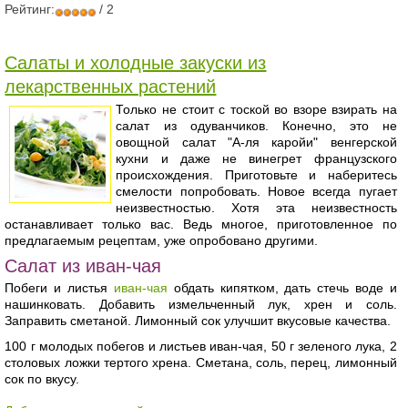
Рейтинг:
/ 2
Салаты и холодные закуски из
лекарственных растений
Только не стоит с тоской во взоре взирать на
салат из одуванчиков. Конечно, это не
овощной салат "А-ля каройи" венгерской
кухни и даже не винегрет французского
происхождения. Приготовьте и наберитесь
смелости попробовать. Новое всегда пугает
неизвестностью. Хотя эта неизвестность
останавливает только вас. Ведь многое, приготовленное по
предлагаемым рецептам, уже опробовано другими.
Салат из иван-чая
Побеги и листья
иван-чая
обдать кипятком, дать стечь воде и
нашинковать. Добавить измельченный лук, хрен и соль.
Заправить сметаной. Лимонный сок улучшит вкусовые качества.
100 г молодых побегов и листьев иван-чая, 50 г зеленого лука, 2
столовых ложки тертого хрена. Сметана, соль, перец, лимонный
сок по вкусу.